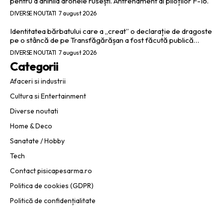
pentru a anihila dronele rusești. Antrenament al piloților F-16.
DIVERSE NOUTATI
7 august 2026
Identitatea bărbatului care a „creat” o declarație de dragoste
pe o stâncă de pe Transfăgărășan a fost făcută publică…
DIVERSE NOUTATI
7 august 2026
Categorii
Afaceri si industrii
Cultura si Entertainment
Diverse noutati
Home & Deco
Sanatate / Hobby
Tech
Contact pisicapesarma.ro
Politica de cookies (GDPR)
Politică de confidențialitate