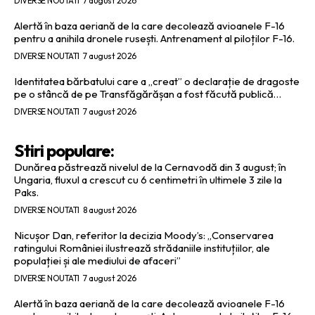
DIVERSE NOUTATI
7 august 2026
Alertă în baza aeriană de la care decolează avioanele F-16
pentru a anihila dronele rusești. Antrenament al piloților F-16.
DIVERSE NOUTATI
7 august 2026
Identitatea bărbatului care a „creat” o declarație de dragoste
pe o stâncă de pe Transfăgărășan a fost făcută publică…
DIVERSE NOUTATI
7 august 2026
Stiri populare:
Dunărea păstrează nivelul de la Cernavodă din 3 august; în
Ungaria, fluxul a crescut cu 6 centimetri în ultimele 3 zile la
Paks.
DIVERSE NOUTATI
8 august 2026
Nicușor Dan, referitor la decizia Moody’s: „Conservarea
ratingului României ilustrează strădaniile instituțiilor, ale
populației și ale mediului de afaceri”
DIVERSE NOUTATI
7 august 2026
Alertă în baza aeriană de la care decolează avioanele F-16