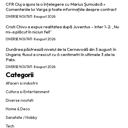
CFR Cluj a ajuns la o înțelegere cu Marius Șumudică »
Comentariile lui Varga și toate informațiile despre contract
DIVERSE NOUTATI
8 august 2026
Cristi Chivu a expus realitatea după Juventus – Inter 1-2: „Nu
mi-a plăcut în niciun fel!”
DIVERSE NOUTATI
8 august 2026
Dunărea păstrează nivelul de la Cernavodă din 3 august; în
Ungaria, fluxul a crescut cu 6 centimetri în ultimele 3 zile la
Paks.
DIVERSE NOUTATI
8 august 2026
Categorii
Afaceri si industrii
Cultura si Entertainment
Diverse noutati
Home & Deco
Sanatate / Hobby
Tech