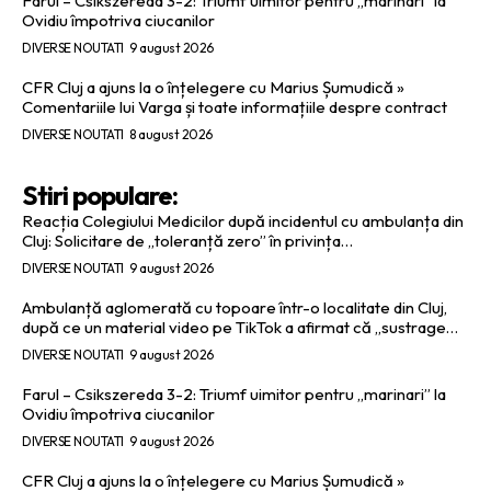
Farul – Csikszereda 3-2: Triumf uimitor pentru „marinari” la
Ovidiu împotriva ciucanilor
DIVERSE NOUTATI
9 august 2026
CFR Cluj a ajuns la o înțelegere cu Marius Șumudică »
Comentariile lui Varga și toate informațiile despre contract
DIVERSE NOUTATI
8 august 2026
Stiri populare:
Reacția Colegiului Medicilor după incidentul cu ambulanța din
Cluj: Solicitare de „toleranță zero” în privința…
DIVERSE NOUTATI
9 august 2026
Ambulanță aglomerată cu topoare într-o localitate din Cluj,
după ce un material video pe TikTok a afirmat că „sustrage…
DIVERSE NOUTATI
9 august 2026
Farul – Csikszereda 3-2: Triumf uimitor pentru „marinari” la
Ovidiu împotriva ciucanilor
DIVERSE NOUTATI
9 august 2026
CFR Cluj a ajuns la o înțelegere cu Marius Șumudică »