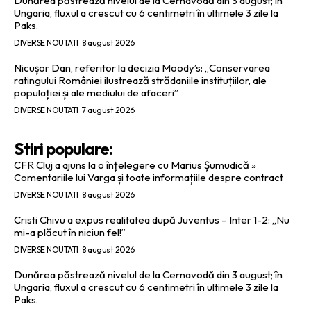
Dunărea păstrează nivelul de la Cernavodă din 3 august; în
Ungaria, fluxul a crescut cu 6 centimetri în ultimele 3 zile la
Paks.
DIVERSE NOUTATI
8 august 2026
Nicușor Dan, referitor la decizia Moody’s: „Conservarea
ratingului României ilustrează strădaniile instituțiilor, ale
populației și ale mediului de afaceri”
DIVERSE NOUTATI
7 august 2026
Stiri populare:
CFR Cluj a ajuns la o înțelegere cu Marius Șumudică »
Comentariile lui Varga și toate informațiile despre contract
DIVERSE NOUTATI
8 august 2026
Cristi Chivu a expus realitatea după Juventus – Inter 1-2: „Nu
mi-a plăcut în niciun fel!”
DIVERSE NOUTATI
8 august 2026
Dunărea păstrează nivelul de la Cernavodă din 3 august; în
Ungaria, fluxul a crescut cu 6 centimetri în ultimele 3 zile la
Paks.