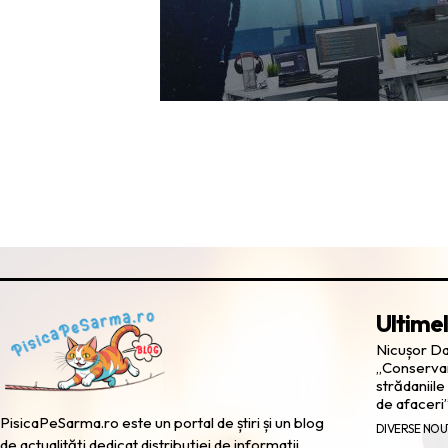
Ultimel
Nicușor Dan
„Conservar
strădaniile 
de afaceri
PisicaPeSarma.ro este un portal de știri și un blog
DIVERSE NOU
de actualități dedicat distribuției de informații