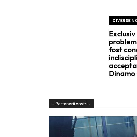
DIVERSE N
Exclusiv
probleme
fost con
indiscipl
accepta
Dinamo
- Partenerii nostri -