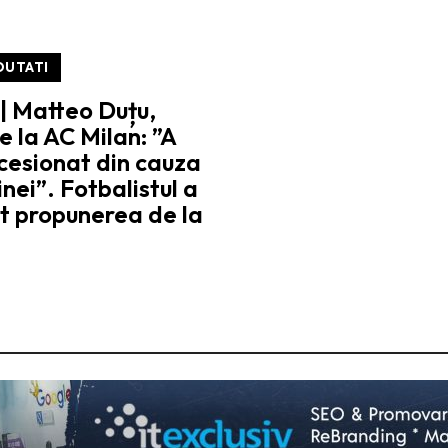
OUTATI
 | Matteo Duțu,
 la AC Milan: ”A
cesionat din cauza
inei”. Fotbalistul a
t propunerea de la