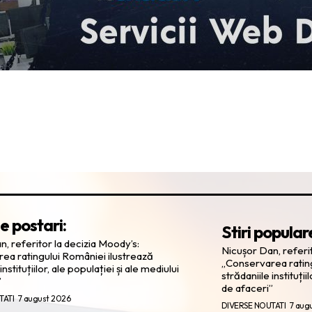
e postari:
Stiri popular
, referitor la decizia Moody’s:
Nicușor Dan, referit
ea ratingului României ilustrează
„Conservarea rating
instituțiilor, ale populației și ale mediului
strădaniile instituții
”
de afaceri”
TATI
7 august 2026
DIVERSE NOUTATI
7 aug