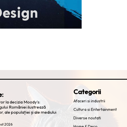
Categorii
e:
Afaceri si industrii
or la decizia Moody’s:
ului României ilustrează
Cultura si Entertainment
lor, ale populației și ale mediului
Diverse noutati
ust 2026
Home & Deco