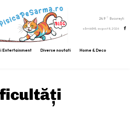
C
24.9
București
sâmbătă, august 8, 2026
si Entertainment
Diverse noutati
Home & Deco
ficultăți