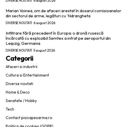
DIVERSE NOUTATI
6 august 2026
Marian Voinea, om de afaceri arestat în dosarul comisioanelor
din sectorul de arme, legături cu ‘Ndrangheta
DIVERSE NOUTATI
6 august 2026
Infiltrare fără precedent în Europa: o dronă rusescă
încărcată cu explozibil Semtex a intrat pe aeroportul din
Leipzig, Germania
DIVERSE NOUTATI
5 august 2026
Categorii
Afaceri si industrii
Cultura si Entertainment
Diverse noutati
Home & Deco
Sanatate / Hobby
Tech
Contact pisicapesarma.ro
Politica de cookies (GDPR)