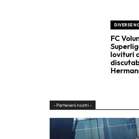
DIVERSE N
FC Volun
Superli
lovituri
discutab
Herman
- Partenerii nostri -