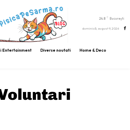
C
24.8
București
duminică, august 9, 2026
si Entertainment
Diverse noutati
Home & Deco
Voluntari