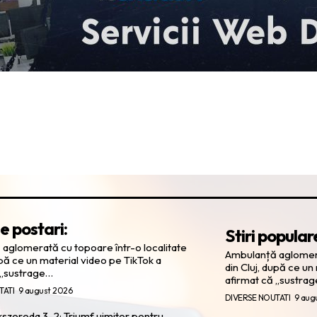
e postari:
Stiri popular
aglomerată cu topoare într-o localitate
Ambulanță aglomerat
upă ce un material video pe TikTok a
din Cluj, după ce un
 „sustrage…
afirmat că „sustra
TATI
9 august 2026
DIVERSE NOUTATI
9 aug
ikszereda 3-2: Triumf uimitor pentru