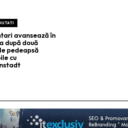
OUTATI
tari avansează în
ga după două
 de pedeapsă
ile cu
nstadt