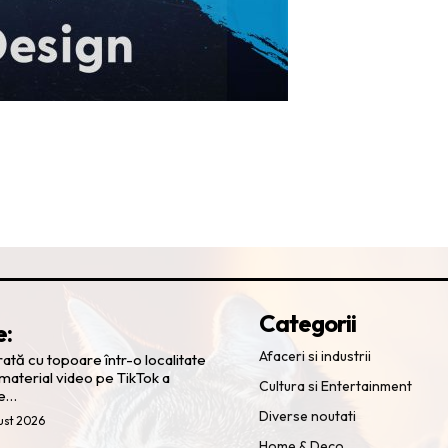
Categorii
e:
Afaceri si industrii
ă cu topoare într-o localitate
 material video pe TikTok a
Cultura si Entertainment
ge…
Diverse noutati
ust 2026
Home & Deco