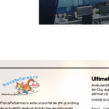
Ultimel
Ambulanță 
din Cluj, d
afirmat că
DIVERSE NOU
PisicaPeSarma.ro este un portal de știri și un blog
de actualități dedicat distribuției de informații
Farul – Cs