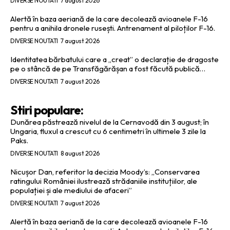
DIVERSE NOUTATI
7 august 2026
Alertă în baza aeriană de la care decolează avioanele F-16
pentru a anihila dronele rusești. Antrenament al piloților F-16.
DIVERSE NOUTATI
7 august 2026
Identitatea bărbatului care a „creat” o declarație de dragoste
pe o stâncă de pe Transfăgărășan a fost făcută publică…
DIVERSE NOUTATI
7 august 2026
Stiri populare:
Dunărea păstrează nivelul de la Cernavodă din 3 august; în
Ungaria, fluxul a crescut cu 6 centimetri în ultimele 3 zile la
Paks.
DIVERSE NOUTATI
8 august 2026
Nicușor Dan, referitor la decizia Moody’s: „Conservarea
ratingului României ilustrează strădaniile instituțiilor, ale
populației și ale mediului de afaceri”
DIVERSE NOUTATI
7 august 2026
Alertă în baza aeriană de la care decolează avioanele F-16