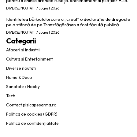
pentru a anihila dronele rusești. Antrenament al piloților F-16.
DIVERSE NOUTATI
7 august 2026
Identitatea bărbatului care a „creat” o declarație de dragoste
pe o stâncă de pe Transfăgărășan a fost făcută publică…
DIVERSE NOUTATI
7 august 2026
Categorii
Afaceri si industrii
Cultura si Entertainment
Diverse noutati
Home & Deco
Sanatate / Hobby
Tech
Contact pisicapesarma.ro
Politica de cookies (GDPR)
Politică de confidențialitate