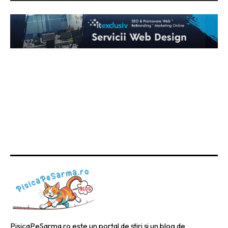
PisicaPeSarma.ro este un portal de știri și un blog de