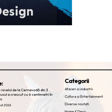
Categorii
e:
Afaceri si industrii
ivelul de la Cernavodă din 3
luxul a crescut cu 6 centimetri în
Cultura si Entertainment
s.
Diverse noutati
ust 2026
Home & Deco