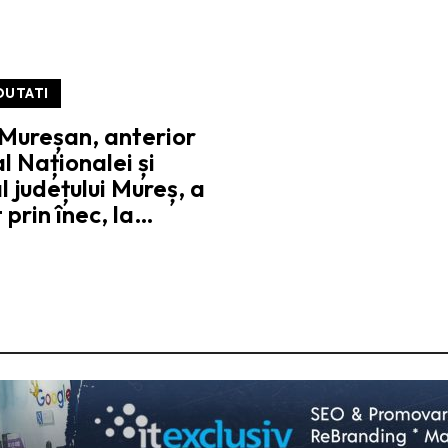
OUTATI
 Mureșan, anterior
al Naționalei și
l județului Mureș, a
prin înec, la…