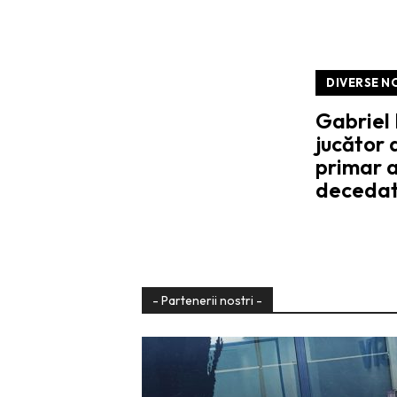
DIVERSE N
Gabriel
jucător 
primar a
decedat 
- Partenerii nostri -