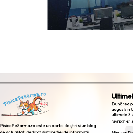
Ultimel
Dunărea pă
august; în 
ultimele 3 z
DIVERSE NOU
PisicaPeSarma.ro este un portal de știri și un blog
de actualități dedicat distribuției de informații
Nicușor Dan