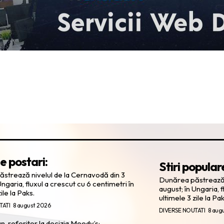
e postari:
Stiri popular
strează nivelul de la Cernavodă din 3
Dunărea păstrează n
Ungaria, fluxul a crescut cu 6 centimetri în
august; în Ungaria, f
ile la Paks.
ultimele 3 zile la Pak
TATI
8 august 2026
DIVERSE NOUTATI
8 aug
, referitor la decizia Moody’s: