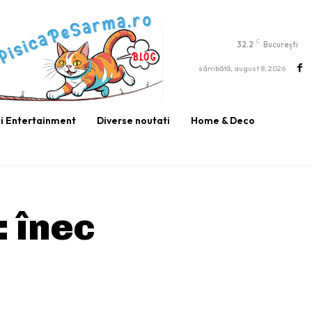
C
32.2
București
sâmbătă, august 8, 2026
si Entertainment
Diverse noutati
Home & Deco
:
înec