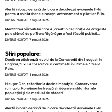
DIVERSE NOUTATI
7 august 2026
Alertă în baza aeriană de la care decolează avioanele F-16
pentru a anihila dronele rusești. Antrenament al piloților F-16.
DIVERSE NOUTATI
7 august 2026
Identitatea bărbatului care a „creat” o declarație de dragoste
pe o stâncă de pe Transfăgărășan a fost făcută publică…
DIVERSE NOUTATI
7 august 2026
Stiri populare:
Dunărea păstrează nivelul de la Cernavodă din 3 august; în
Ungaria, fluxul a crescut cu 6 centimetri în ultimele 3 zile la
Paks.
DIVERSE NOUTATI
8 august 2026
Nicușor Dan, referitor la decizia Moody’s: „Conservarea
ratingului României ilustrează strădaniile instituțiilor, ale
populației și ale mediului de afaceri”
DIVERSE NOUTATI
7 august 2026
Alertă în baza aeriană de la care decolează avioanele F-16