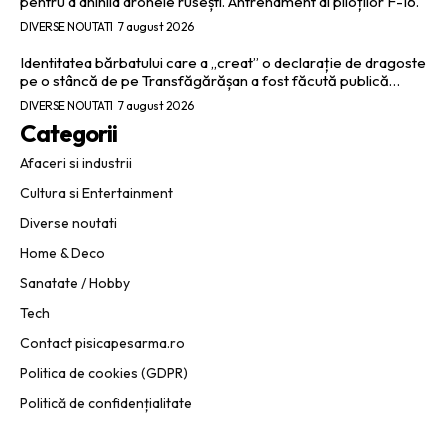
pentru a anihila dronele rusești. Antrenament al piloților F-16.
DIVERSE NOUTATI
7 august 2026
Identitatea bărbatului care a „creat” o declarație de dragoste
pe o stâncă de pe Transfăgărășan a fost făcută publică…
DIVERSE NOUTATI
7 august 2026
Categorii
Afaceri si industrii
Cultura si Entertainment
Diverse noutati
Home & Deco
Sanatate / Hobby
Tech
Contact pisicapesarma.ro
Politica de cookies (GDPR)
Politică de confidențialitate