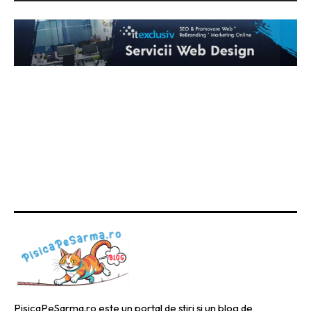
PisicaPeSarma.ro este un portal de știri și un blog de