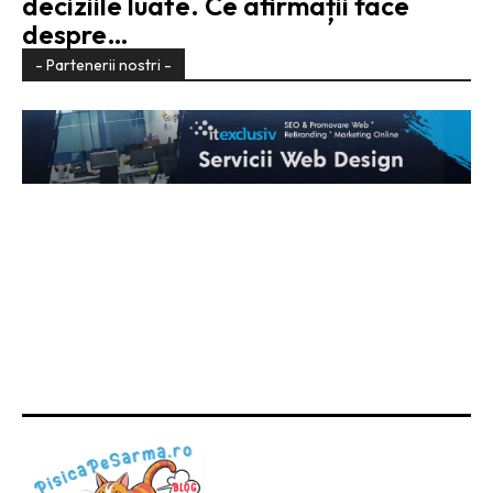
deciziile luate. Ce afirmații face
despre…
- Partenerii nostri -