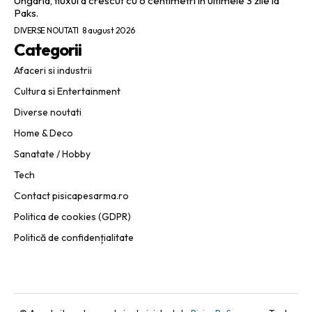
Ungaria, fluxul a crescut cu 6 centimetri în ultimele 3 zile la
Paks.
DIVERSE NOUTATI
8 august 2026
Categorii
Afaceri si industrii
Cultura si Entertainment
Diverse noutati
Home & Deco
Sanatate / Hobby
Tech
Contact pisicapesarma.ro
Politica de cookies (GDPR)
Politică de confidențialitate