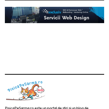
PisicaPeSarma.ro este un portal de știri și un blog de