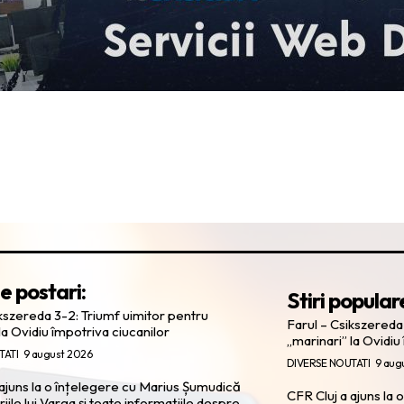
e postari:
Stiri popular
ikszereda 3-2: Triumf uimitor pentru
Farul – Csikszereda
la Ovidiu împotriva ciucanilor
„marinari” la Ovidiu
TATI
9 august 2026
DIVERSE NOUTATI
9 aug
 ajuns la o înțelegere cu Marius Șumudică
CFR Cluj a ajuns la
ile lui Varga și toate informațiile despre