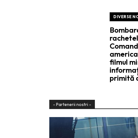
DIVERSE N
Bombardi
rachete
Comanda
america
filmul mi
informaț
primită 
- Partenerii nostri -