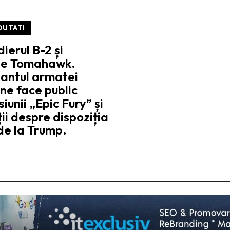
OUTATI
erul B-2 și
le Tomahawk.
ntul armatei
ne face public
siunii „Epic Fury” și
ii despre dispoziția
de la Trump.