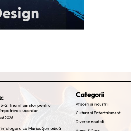
Categorii
e:
Afaceri si industrii
 3-2: Triumf uimitor pentru
 împotriva ciucanilor
Cultura si Entertainment
ust 2026
Diverse noutati
 o înțelegere cu Marius Șumudică
Home & Deco