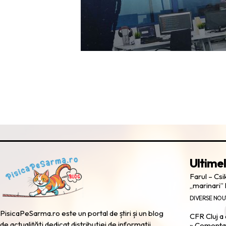
Ultimel
Farul – Cs
„marinari” 
DIVERSE NOU
PisicaPeSarma.ro este un portal de știri și un blog
CFR Cluj a
de actualități dedicat distribuției de informații
» Comentari