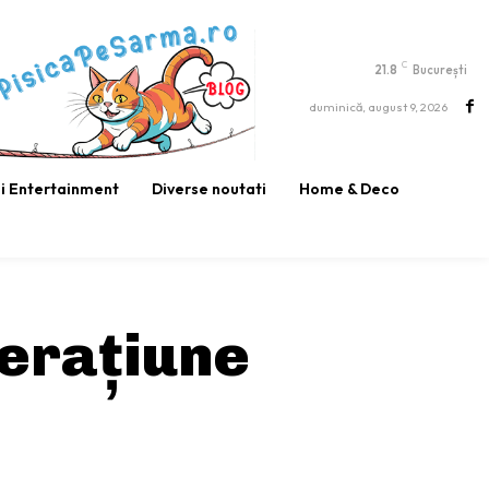
C
21.8
București
duminică, august 9, 2026
si Entertainment
Diverse noutati
Home & Deco
erațiune