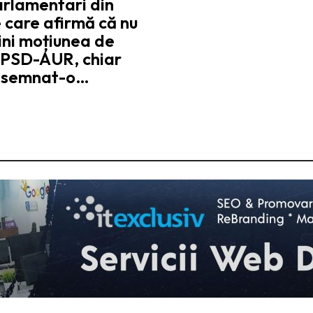
arlamentari din
 care afirmă că nu
jini moțiunea de
 PSD-AUR, chiar
 semnat-o…