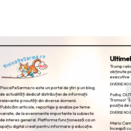
Ultimel
Trump reînv
obținute pr
executive
DIVERSE NOU
PisicaPeSarma.ro este un portal de știri și un blog
de actualități dedicat distribuției de informații
Folha, OUT
Tromso! ”Îi
relevante și noutăți din diverse domenii.
poziția de
Publicăm articole, reportaje și analize pe teme
DIVERSE NOU
variate, de la evenimente importante la subiecte
de interes general. Platforma funcționează ca un
Mario Camo
spațiu digital creat pentru informare și educație.
înceapă cu c