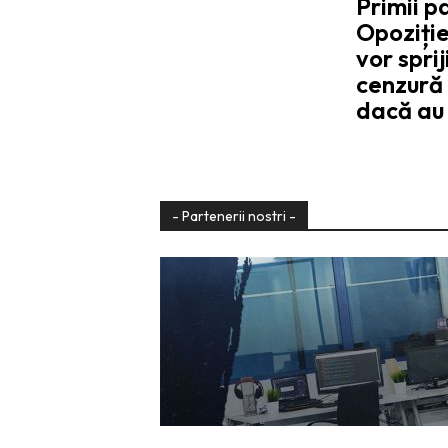
Primii p
Opoziție
vor spri
cenzură
dacă au
- Partenerii nostri -