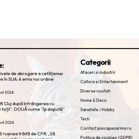
Categorii
e:
Afaceri si industrii
ativele de abrogare a cetățeniei
e în SUA: A emis noi ordine
Cultura si Entertainment
Diverse noutati
ust 2026
Home & Deco
R Cluj după înfrângerea cu
e toți!”. DOUĂ nume ”își dispută”
Sanatate / Hobby
Tech
ust 2026
Contact pisicapesarma.ro
rușinea trăită de CFR: „Să
Politica de cookies (GDPR)