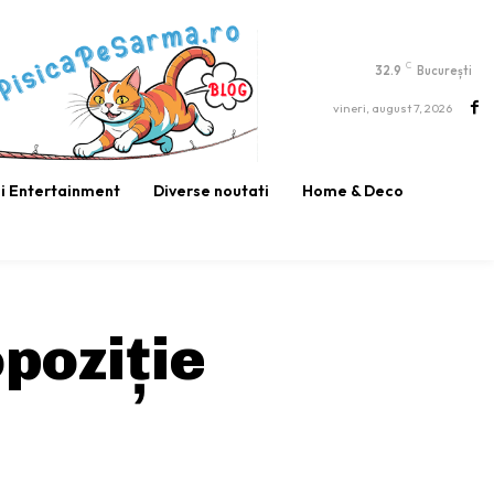
C
32.9
București
vineri, august 7, 2026
si Entertainment
Diverse noutati
Home & Deco
poziție