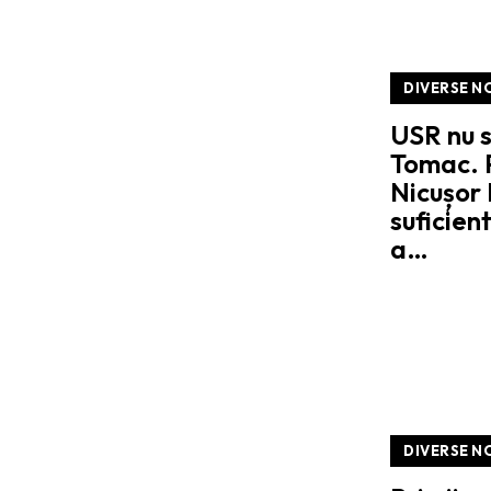
DIVERSE N
USR nu s
Tomac. 
Nicușor 
suficien
a…
DIVERSE N