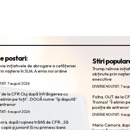
e postari:
Stiri popular
ie inițiativele de abrogare a cetățeniei
Trump reînvie iniți
in naștere în SUA: A emis noi ordine
obținute prin nașter
executive
TATI
7 august 2026
DIVERSE NOUTATI
7 aug
 de la CFR Cluj după înfrângerea cu
Folha, OUT de la CF
 elimin pe toți!”. DOUĂ nume ”își dispută”
Tromso! ”Îi elimin p
 antrenor
poziția de antrenor
TATI
6 august 2026
DIVERSE NOUTATI
6 aug
ra, după rușinea trăită de CFR: „Să
Mario Camora, după 
opiii și juniorii! Ei nu primesc banii