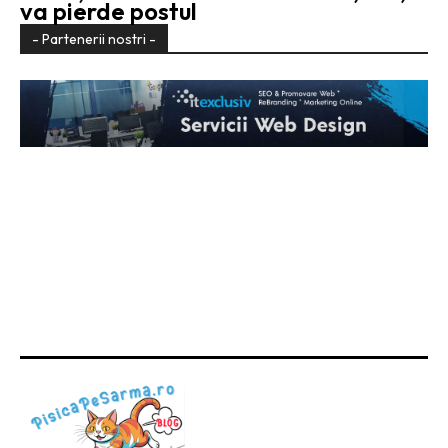
va pierde postul
- Partenerii nostri -