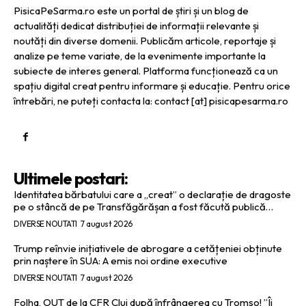
PisicaPeSarma.ro este un portal de știri și un blog de
actualități dedicat distribuției de informații relevante și
noutăți din diverse domenii. Publicăm articole, reportaje și
analize pe teme variate, de la evenimente importante la
subiecte de interes general. Platforma funcționează ca un
spațiu digital creat pentru informare și educație. Pentru orice
întrebări, ne puteți contacta la: contact [at] pisicapesarma.ro
Ultimele postari:
Identitatea bărbatului care a „creat” o declarație de dragoste
pe o stâncă de pe Transfăgărășan a fost făcută publică…
DIVERSE NOUTATI
7 august 2026
Trump reînvie inițiativele de abrogare a cetățeniei obținute
prin naștere în SUA: A emis noi ordine executive
DIVERSE NOUTATI
7 august 2026
Folha, OUT de la CFR Cluj după înfrângerea cu Tromso! ”Îi