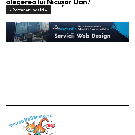
alegerea lui Nicușor Dan?
- Partenerii nostri -