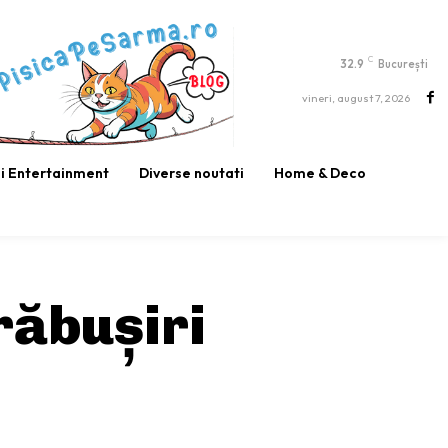
C
32.9
București
vineri, august 7, 2026
si Entertainment
Diverse noutati
Home & Deco
răbușiri