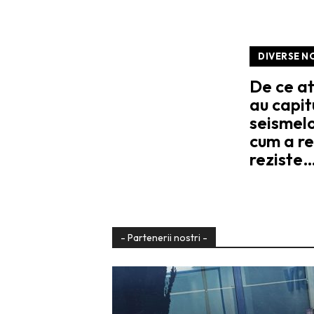
DIVERSE N
De ce at
au capit
seismelo
cum a re
reziste
- Partenerii nostri -