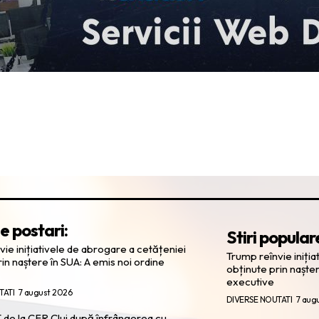
e postari:
Stiri popular
ie inițiativele de abrogare a cetățeniei
Trump reînvie iniți
in naștere în SUA: A emis noi ordine
obținute prin nașter
executive
TATI
7 august 2026
DIVERSE NOUTATI
7 aug
 de la CFR Cluj după înfrângerea cu