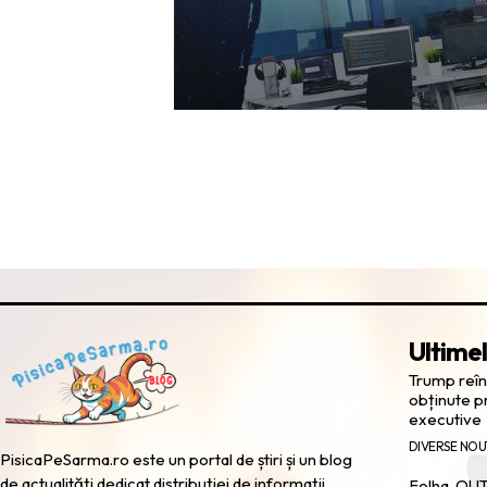
Ultimel
Trump reînv
obținute pr
executive
DIVERSE NOU
PisicaPeSarma.ro este un portal de știri și un blog
de actualități dedicat distribuției de informații
Folha, OUT