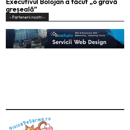
Executivul Bolojan a făcut „o gravă
greșeală”
- Partenerii nostri -