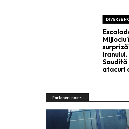
DIVERSE N
Escalada
Mijlociu
surpriză
Iranului
Saudită 
atacuri
- Partenerii nostri -