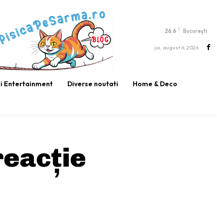
C
26.6
București
joi, august 6, 2026
si Entertainment
Diverse noutati
Home & Deco
reacție