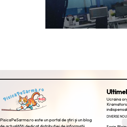
Ultimel
Ucraina or
Kramatorsk
indispensa
DIVERSE NOU
PisicaPeSarma.ro este un portal de știri și un blog
de actualități dedicat distribuției de informații
Sorin Blejn