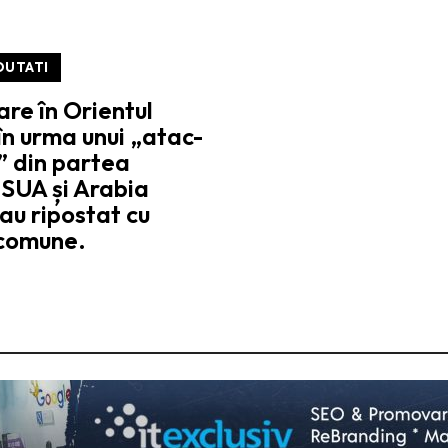
OUTATI
re în Orientul
 în urma unui „atac-
” din partea
. SUA și Arabia
au ripostat cu
 comune.