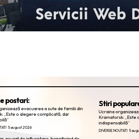
e postari:
Stiri popular
ganizează evacuarea a sute de familii din
Ucraina organizează
: „Este o alegere complicată, dar
Kramatorsk: „Este o
bilă”
indispensabilă”
TATI
5 august 2026
DIVERSE NOUTATI
5 aug
ar, acuzat de influențare, beneficiind de