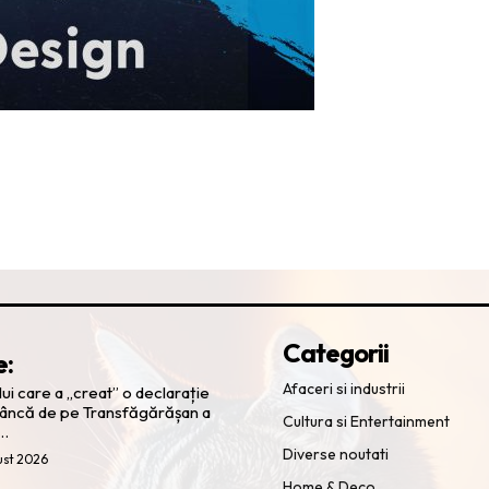
Categorii
e:
Afaceri si industrii
ui care a „creat” o declarație
tâncă de pe Transfăgărășan a
Cultura si Entertainment
ă…
Diverse noutati
ust 2026
Home & Deco