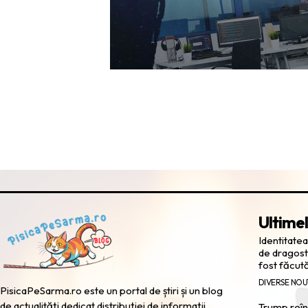
Ultimel
Identitatea
de dragost
fost făcut
DIVERSE NOU
PisicaPeSarma.ro este un portal de știri și un blog
de actualități dedicat distribuției de informații
Trump reînv