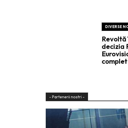
DIVERSE N
Revoltă
decizia 
Eurovisio
complet 
- Partenerii nostri -