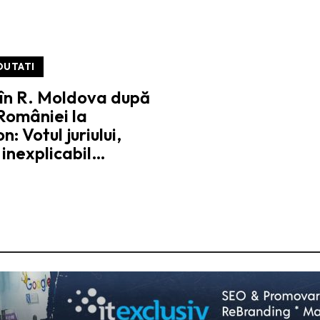
OUTATI
 în R. Moldova după
României la
n: Votul juriului,
inexplicabil…