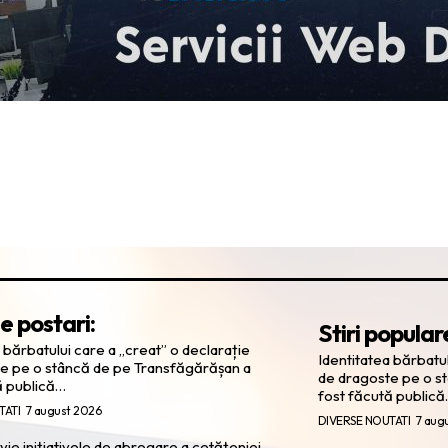
e postari:
Stiri popular
 bărbatului care a „creat” o declarație
Identitatea bărbatul
e pe o stâncă de pe Transfăgărășan a
de dragoste pe o s
ă publică…
fost făcută public
TATI
7 august 2026
DIVERSE NOUTATI
7 aug
ie inițiativele de abrogare a cetățeniei