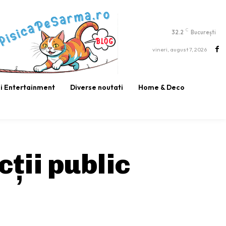
C
32.2
București
vineri, august 7, 2026
si Entertainment
Diverse noutati
Home & Deco
cții public