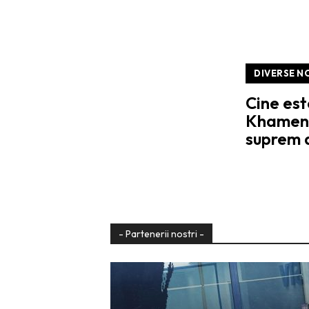
DIVERSE N
Cine es
Khamene
suprem a
- Partenerii nostri -