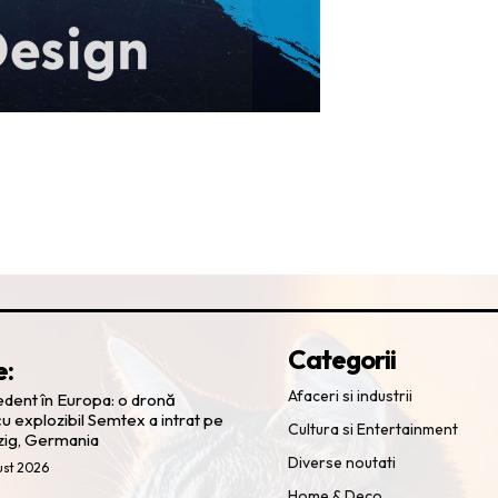
Categorii
e:
Afaceri si industrii
cedent în Europa: o dronă
u explozibil Semtex a intrat pe
Cultura si Entertainment
zig, Germania
Diverse noutati
ust 2026
Home & Deco