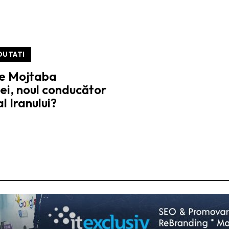
OUTATI
te Mojtaba
i, noul conducător
l Iranului?