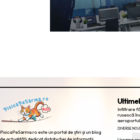
Ultimel
Infiltrare 
rusescă în
aeroportul
DIVERSE NOU
PisicaPeSarma.ro este un portal de știri și un blog
de actualități dedicat distribuției de informații
Ucraina or