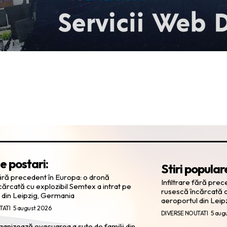
e postari:
Stiri popular
fără precedent în Europa: o dronă
Infiltrare fără pre
cărcată cu explozibil Semtex a intrat pe
rusescă încărcată c
 din Leipzig, Germania
aeroportul din Leip
TATI
5 august 2026
DIVERSE NOUTATI
5 aug
ganizează evacuarea a sute de familii din