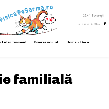
C
25.4
București
joi, august 6, 2026
si Entertainment
Diverse noutati
Home & Deco
ie familială