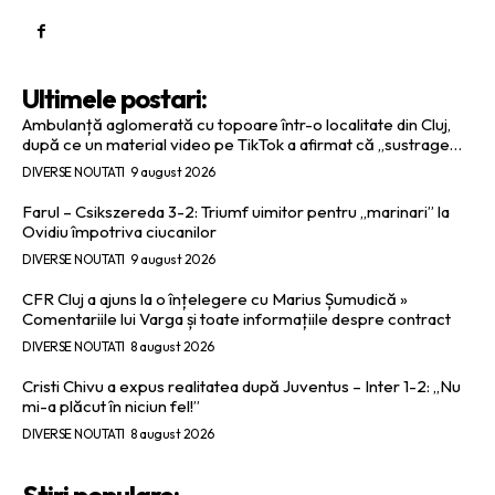
Ultimele postari:
Ambulanță aglomerată cu topoare într-o localitate din Cluj,
după ce un material video pe TikTok a afirmat că „sustrage…
DIVERSE NOUTATI
9 august 2026
Farul – Csikszereda 3-2: Triumf uimitor pentru „marinari” la
Ovidiu împotriva ciucanilor
DIVERSE NOUTATI
9 august 2026
CFR Cluj a ajuns la o înțelegere cu Marius Șumudică »
Comentariile lui Varga și toate informațiile despre contract
DIVERSE NOUTATI
8 august 2026
Cristi Chivu a expus realitatea după Juventus – Inter 1-2: „Nu
mi-a plăcut în niciun fel!”
DIVERSE NOUTATI
8 august 2026
Stiri populare: