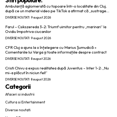
Ambulanță aglomerată cu topoare într-o localitate din Cluj,
după ce un material video pe TikTok a afirmat că „sustrage…
DIVERSE NOUTATI
9 august 2026
Farul – Csikszereda 3-2: Triumf uimitor pentru „marinari” la
Ovidiu împotriva ciucanilor
DIVERSE NOUTATI
9 august 2026
CFR Cluj a ajuns la o înțelegere cu Marius Șumudică »
Comentariile lui Varga și toate informațiile despre contract
DIVERSE NOUTATI
8 august 2026
Cristi Chivu a expus realitatea după Juventus – Inter 1-2: „Nu
mi-a plăcut în niciun fel!”
DIVERSE NOUTATI
8 august 2026
Categorii
Afaceri si industrii
Cultura si Entertainment
Diverse noutati