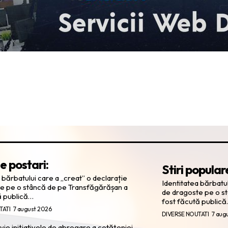
e postari:
Stiri popular
 bărbatului care a „creat” o declarație
Identitatea bărbatul
e pe o stâncă de pe Transfăgărășan a
de dragoste pe o s
ă publică…
fost făcută public
TATI
7 august 2026
DIVERSE NOUTATI
7 aug
ie inițiativele de abrogare a cetățeniei