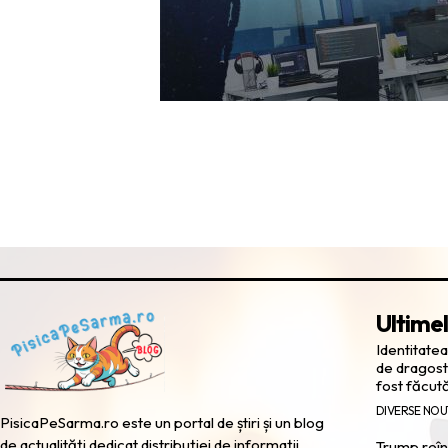
Ultimel
Identitatea
de dragost
fost făcut
DIVERSE NOU
PisicaPeSarma.ro este un portal de știri și un blog
de actualități dedicat distribuției de informații
Trump reînv