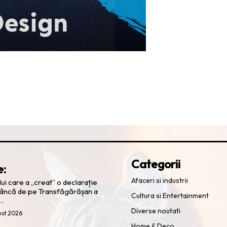
Categorii
e:
Afaceri si industrii
ui care a „creat” o declarație
tâncă de pe Transfăgărășan a
Cultura si Entertainment
ă…
Diverse noutati
ust 2026
Home & Deco