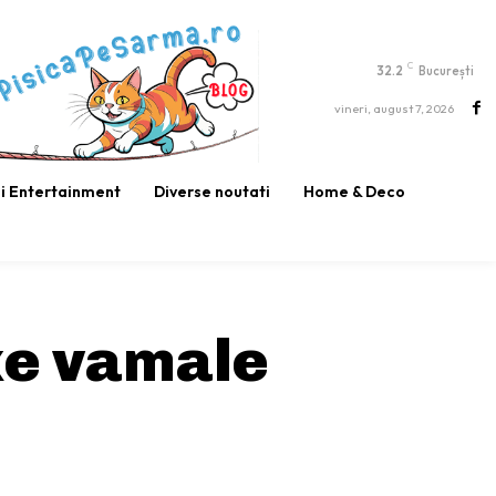
C
32.2
București
vineri, august 7, 2026
si Entertainment
Diverse noutati
Home & Deco
xe vamale