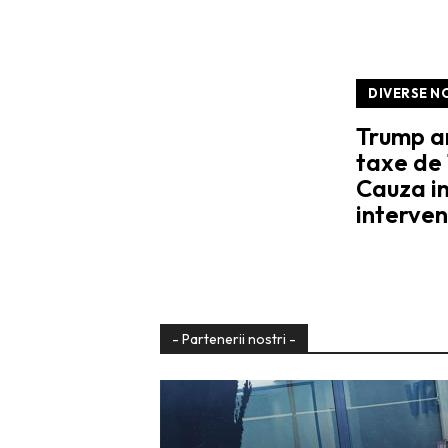
DIVERSE N
Trump a
taxe de
Cauza in
interven
- Partenerii nostri -