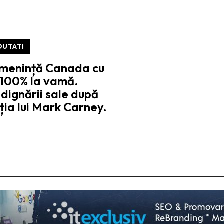
OUTATI
menință Canada cu
 100% la vamă.
dignării sale după
ția lui Mark Carney.