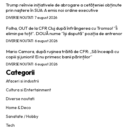
Trump reînvie inițiativele de abrogare a cetățeniei obținute
prin naștere în SUA: A emis noi ordine executive
DIVERSE NOUTATI
7 august 2026
Folha, OUT de la CFR Cluj după înfrângerea cu Tromso! ”Îi
elimin pe toți!”. DOUĂ nume ”își dispută” poziția de antrenor
DIVERSE NOUTATI
6 august 2026
Mario Camora, după rușinea trăită de CFR: „Să înceapă cu
copiii și juniorii! Ei nu primesc banii părinților”
DIVERSE NOUTATI
6 august 2026
Categorii
Afaceri si industrii
Cultura si Entertainment
Diverse noutati
Home & Deco
Sanatate / Hobby
Tech