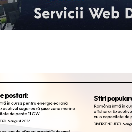
e postari:
Stiri popular
tră în cursa pentru energia eoliană
România intră în cu
Executivul sugerează șase zone marine
offshore: Executiv
itate de peste 11 GW
cu o capacitate de
TATI
6 august 2026
DIVERSE NOUTATI
6 aug
nea, om de afaceri arestat în dosarul