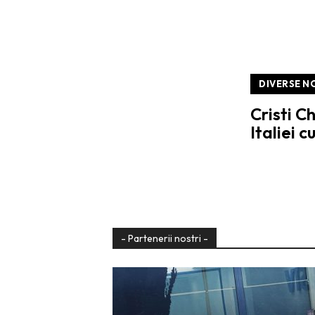
DIVERSE N
Cristi C
Italiei c
- Partenerii nostri -