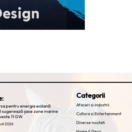
Categorii
e:
Afaceri si industrii
rsa pentru energia eoliană
ul sugerează șase zone marine
Cultura si Entertainment
 peste 11 GW
Diverse noutati
ust 2026
Home & Deco