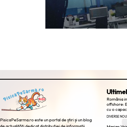
Ultimel
România in
offshore: 
cu o capac
DIVERSE NOU
PisicaPeSarma.ro este un portal de știri și un blog
de actualități dedicat distribuției de informații
Marian Voi