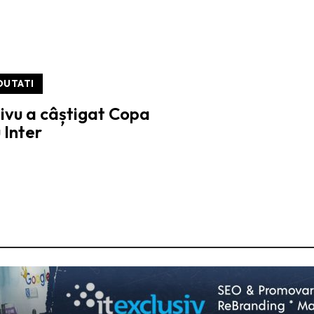
OUTATI
hivu a câștigat Copa
u Inter