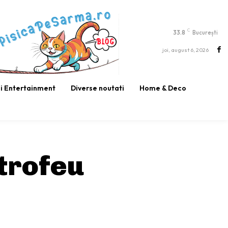
C
33.8
București
joi, august 6, 2026
si Entertainment
Diverse noutati
Home & Deco
trofeu