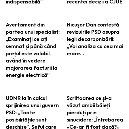
indispensabilă”
recentei decizii a CJUE
Avertisment din
Nicușor Dan contestă
partea unui specialist:
revizuirile PSD asupra
„Examinați ce ați
legii decarbonizării:
semnat și până când
„Voi analiza cu cea mai
prețul este valabil,
mare…
având în vedere
majorarea facturii la
energie electrică”
UDMR ia în calcul
Scriitoarea ce și-a
sprijinirea unui guvern
văzut ambii băieți
PSD: „Toate
pierduți prin
posibilitățile sunt
sinucidere: „Întrebarea
deschise”. Șeful care
«Ce-ar fi fost dacă?»