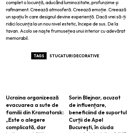
complet o locuință, aducând luminozitate, profunzime și
rafinament. Creează atmosferă. Creează emoție. Creează
un spațiu în care designul devine experiență. Dacă vrei să-ți
ridici locuința la un nou nivel estetic, începe de sus. De la
tavan. Acolo se naște frumusețea unui interior cu adevărat
memorabil.
TAGS
STUCATURI DECORATIVE
ARTICOLE ASEMANATOARE
Ucraina organizează
Sorin Blejnar, acuzat
evacuarea a sute de
de influențare,
familii din Kramatorsk:
beneficiind de suportul
„Este o alegere
Curții de Apel
complicată, dar
București, în ciuda