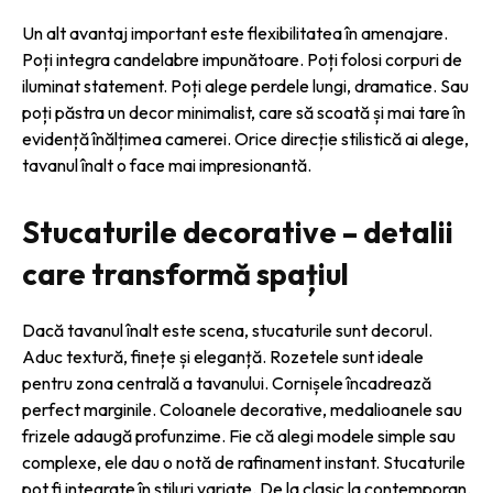
Un alt avantaj important este flexibilitatea în amenajare.
Poți integra candelabre impunătoare. Poți folosi corpuri de
iluminat statement. Poți alege perdele lungi, dramatice. Sau
poți păstra un decor minimalist, care să scoată și mai tare în
evidență înălțimea camerei. Orice direcție stilistică ai alege,
tavanul înalt o face mai impresionantă.
Stucaturile decorative – detalii
care transformă spațiul
Dacă tavanul înalt este scena, stucaturile sunt decorul.
Aduc textură, finețe și eleganță. Rozetele sunt ideale
pentru zona centrală a tavanului. Cornișele încadrează
perfect marginile. Coloanele decorative, medalioanele sau
frizele adaugă profunzime. Fie că alegi modele simple sau
complexe, ele dau o notă de rafinament instant. Stucaturile
pot fi integrate în stiluri variate. De la clasic la contemporan.