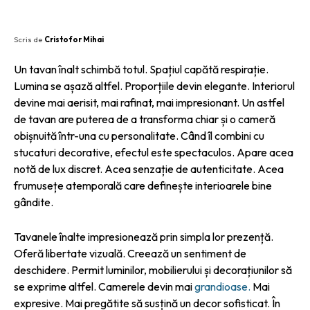
Scris de
Cristofor Mihai
Un tavan înalt schimbă totul. Spațiul capătă respirație.
Lumina se așază altfel. Proporțiile devin elegante. Interiorul
devine mai aerisit, mai rafinat, mai impresionant. Un astfel
de tavan are puterea de a transforma chiar și o cameră
obișnuită într-una cu personalitate. Când îl combini cu
stucaturi decorative, efectul este spectaculos. Apare acea
notă de lux discret. Acea senzație de autenticitate. Acea
frumusețe atemporală care definește interioarele bine
gândite.
Tavanele înalte impresionează prin simpla lor prezență.
Oferă libertate vizuală. Creează un sentiment de
deschidere. Permit luminilor, mobilierului și decorațiunilor să
se exprime altfel. Camerele devin mai
grandioase.
Mai
expresive. Mai pregătite să susțină un decor sofisticat. În