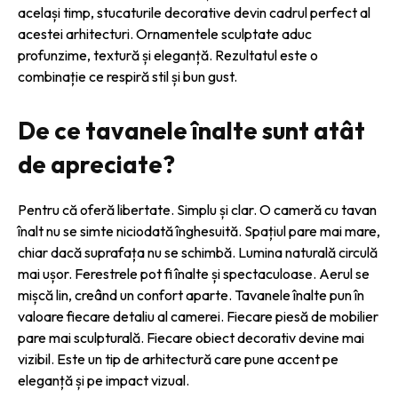
același timp, stucaturile decorative devin cadrul perfect al
acestei arhitecturi. Ornamentele sculptate aduc
profunzime, textură și eleganță. Rezultatul este o
combinație ce respiră stil și bun gust.
De ce tavanele înalte sunt atât
de apreciate?
Pentru că oferă libertate. Simplu și clar. O cameră cu tavan
înalt nu se simte niciodată înghesuită. Spațiul pare mai mare,
chiar dacă suprafața nu se schimbă. Lumina naturală circulă
mai ușor. Ferestrele pot fi înalte și spectaculoase. Aerul se
mișcă lin, creând un confort aparte. Tavanele înalte pun în
valoare fiecare detaliu al camerei. Fiecare piesă de mobilier
pare mai sculpturală. Fiecare obiect decorativ devine mai
vizibil. Este un tip de arhitectură care pune accent pe
eleganță și pe impact vizual.