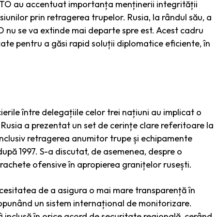
NATO au accentuat importanța menținerii integrității
siunilor prin retragerea trupelor. Rusia, la rândul său, a
TO nu se va extinde mai departe spre est. Acest cadru
ate pentru a găsi rapid soluții diplomatice eficiente, în
ile între delegațiile celor trei națiuni au implicat o
Rusia a prezentat un set de cerințe clare referitoare la
 inclusiv retragerea anumitor trupe și echipamente
 după 1997. S-a discutat, de asemenea, despre o
achete ofensive în apropierea granițelor rusești.
necesitatea de a asigura o mai mare transparență în
 propunând un sistem internațional de monitorizare.
 inclusă în orice acord de securitate regională, cerând