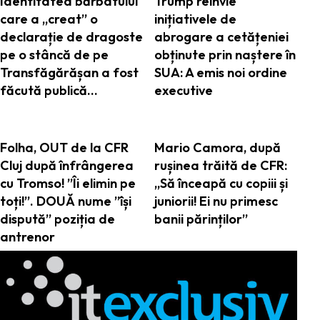
Identitatea bărbatului
Trump reînvie
care a „creat” o
inițiativele de
declarație de dragoste
abrogare a cetățeniei
pe o stâncă de pe
obținute prin naștere în
Transfăgărășan a fost
SUA: A emis noi ordine
făcută publică…
executive
Folha, OUT de la CFR
Mario Camora, după
Cluj după înfrângerea
rușinea trăită de CFR:
cu Tromso! ”Îi elimin pe
„Să înceapă cu copiii și
toți!”. DOUĂ nume ”își
juniorii! Ei nu primesc
dispută” poziția de
banii părinților”
antrenor