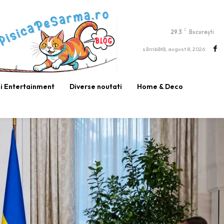
C
29.3
București
sâmbătă, august 8, 2026
si Entertainment
Diverse noutati
Home & Deco