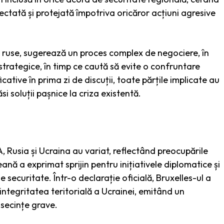
pectată și protejată împotriva oricăror acțiuni agresive
t ruse, sugerează un proces complex de negociere, în
strategice, în timp ce caută să evite o confruntare
cative în prima zi de discuții, toate părțile implicate au
i soluții pașnice la criza existentă.
, Rusia și Ucraina au variat, reflectând preocupările
ană a exprimat sprijin pentru inițiativele diplomatice și
 securitate. Într-o declarație oficială, Bruxelles-ul a
ntegritatea teritorială a Ucrainei, emitând un
secințe grave.