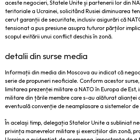
aceste negocieri, Statele Unite și partenerii lor din 
teritoriale a Ucrainei, solicitând Rusiei diminuarea ten
cerut garanții de securitate, inclusiv asigurări că NA
tensionat a pus presiune asupra tuturor părților implic
scopul evitării unui conflict deschis în zonă.
detalii din surse media
Informații din media din Moscova au indicat că negocier
serie de propuneri neoficiale. Conform acestor surse, 
limitarea prezenței militare a NATO în Europa de Est,
militare din țările membre care s-au alăturat alianței
eventuală convenție de neamplasare a sistemelor de r
În același timp, delegația Statelor Unite a subliniat 
privința manevrelor militare și exercițiilor din zonă,
Ucraina a evidențiat, de asemenea, importanța de a fi