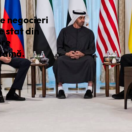
de negocieri
 stat din
pre
taină.