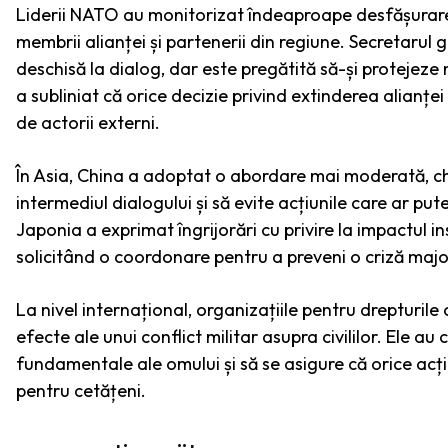
Liderii NATO au monitorizat îndeaproape desfășurare
membrii alianței și partenerii din regiune. Secretaru
deschisă la dialog, dar este pregătită să-și protejez
a subliniat că orice decizie privind extinderea alianț
de actorii externi.
În Asia, China a adoptat o abordare mai moderată, ch
intermediul dialogului și să evite acțiunile care ar put
Japonia a exprimat îngrijorări cu privire la impactul in
solicitând o coordonare pentru a preveni o criză majo
La nivel internațional, organizațiile pentru drepturile
efecte ale unui conflict militar asupra civililor. Ele au
fundamentale ale omului și să se asigure că orice acțiu
pentru cetățeni.