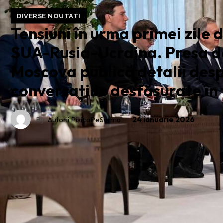
DIVERSE NOUTATI
Tensiuni în urma primei zile 
SUA-Rusia-Ucraina. Presa de
Moscova publică detalii des
conversațiile desfășurate în 
By
Autorii PisicaPeSarma
24 ianuarie 2026