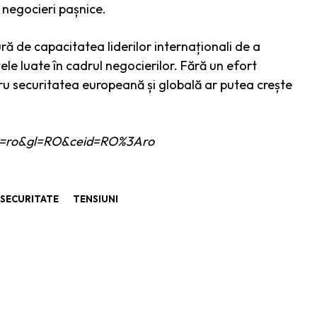
u negocieri pașnice.
ură de capacitatea liderilor internaționali de a
le luate în cadrul negocierilor. Fără un efort
ntru securitatea europeană și globală ar putea crește
e?hl=ro&gl=RO&ceid=RO%3Aro
SECURITATE
TENSIUNI