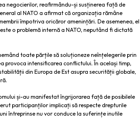
a negocierilor, reafirmându-și susținerea față de
l general al NATO a afirmat că organizația rămâne
e membrii împotriva oricăror amenințări. De asemenea, el
ei este o problemă internă a NATO, neputând fi dictată
emând toate părțile să soluționeze neînțelegerile prin
ea provoca intensificarea conflictului. În același timp,
stabilității din Europa de Est asupra securității globale,
ră.
 omului și-au manifestat îngrijorarea față de posibilele
 cerut participanților implicați să respecte drepturile
ni întreprinse nu vor conduce la suferințe inutile