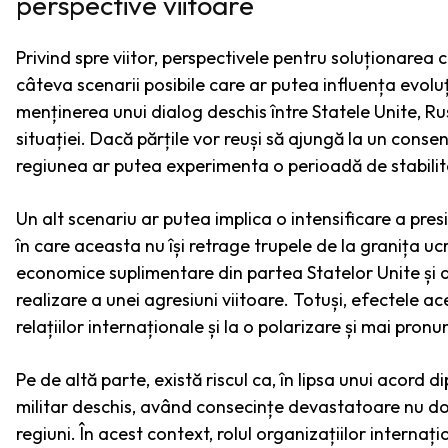
perspective viitoare
Privind spre viitor, perspectivele pentru soluționarea c
câteva scenarii posibile care ar putea influența evoluți
menținerea unui dialog deschis între Statele Unite, Ru
situației. Dacă părțile vor reuși să ajungă la un cons
regiunea ar putea experimenta o perioadă de stabilita
Un alt scenariu ar putea implica o intensificare a pres
în care aceasta nu își retrage trupele de la granița u
economice suplimentare din partea Statelor Unite și 
realizare a unei agresiuni viitoare. Totuși, efectele 
relațiilor internaționale și la o polarizare și mai pronun
Pe de altă parte, există riscul ca, în lipsa unui acord 
militar deschis, având consecințe devastatoare nu doar
regiuni. În acest context, rolul organizațiilor interna