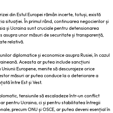
rizei din Estul Europei rămân incerte, totuși, există
a situației. În primul rând, continuarea negocierilor și
sia și Ucraina sunt cruciale pentru detensionarea
ens asupra unor măsuri de securitate și transparență,
te relativă.
iunilor diplomatice și economice asupra Rusiei, în cazul
craineană. Aceasta ar putea include sancțiuni
a Uniunii Europene, menite să descurajeze orice
acestor măsuri ar putea conduce la o deteriorare a
țată între Est și Vest.
diplomatic, tensiunile să escaladeze într-un conflict
 pentru Ucraina, ci și pentru stabilitatea întregii
ționale, precum ONU și OSCE, ar putea deveni esențial în