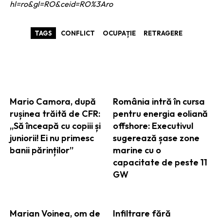
hl=ro&gl=RO&ceid=RO%3Aro
TAGS
CONFLICT
OCUPAȚIE
RETRAGERE
ARTICOLE ASEMANATOARE
Mario Camora, după
România intră în cursa
rușinea trăită de CFR:
pentru energia eoliană
„Să înceapă cu copiii și
offshore: Executivul
juniorii! Ei nu primesc
sugerează șase zone
banii părinților”
marine cu o
capacitate de peste 11
GW
Marian Voinea, om de
Infiltrare fără