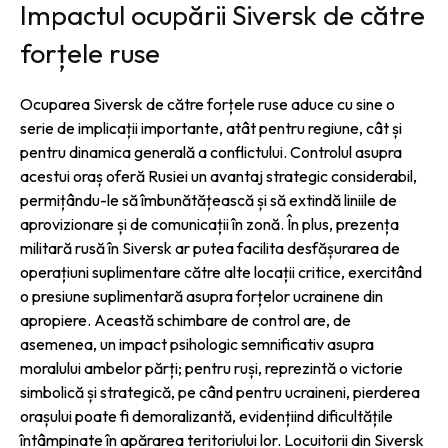
Impactul ocupării Siversk de către
forțele ruse
Ocuparea Siversk de către forțele ruse aduce cu sine o
serie de implicații importante, atât pentru regiune, cât și
pentru dinamica generală a conflictului. Controlul asupra
acestui oraș oferă Rusiei un avantaj strategic considerabil,
permițându-le să îmbunătățească și să extindă liniile de
aprovizionare și de comunicații în zonă. În plus, prezența
militară rusă în Siversk ar putea facilita desfășurarea de
operațiuni suplimentare către alte locații critice, exercitând
o presiune suplimentară asupra forțelor ucrainene din
apropiere. Această schimbare de control are, de
asemenea, un impact psihologic semnificativ asupra
moralului ambelor părți; pentru ruși, reprezintă o victorie
simbolică și strategică, pe când pentru ucraineni, pierderea
orașului poate fi demoralizantă, evidențiind dificultățile
întâmpinate în apărarea teritoriului lor. Locuitorii din Siversk