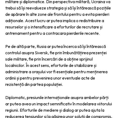
militare și diplomatice. Din perspectiva militară, Ucraina va
trebui să își reevalueze strategia și să își întărească pozițiile
de apărare în alte zone ale frontului pentru a evita pierderi
adiționale. Acest lucru ar putea implica o redistribuire a
resurselor și o intensificare a eforturilor de recrutare și
antrenament pentru a contracara pierderile recente.
Pe de altă parte, Rusia ar putea încerca să își întărească
controlul asupra Siversk, fie prin îmbunătățirea prezenței
sale militare, fie prin încercări de a obține sprijinul
localnicilor. În acest sens, eforturile de stabilizare și
administrare a orașului vor fi esențiale pentru menținerea
ordinii și pentru prevenirea unor eventuale acte de
rezistență din partea populației.
Diplomatic, presiunile internaționale asupra ambelor părți
ar putea avea un impact semnificativ în modelarea viitorului
regiunii. Eforturile de mediere și dialog ar putea ajuta la
reducerea tensiunilor și la găsirea unor soluții de compromis,