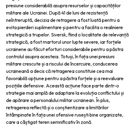
presiune considerabilă asupra resurselor și capacităților
militare ale Ucrainei. După 41 de luni de rezistență
neîntreruptă, decizia de retragere a fost luată pentru a
evita pierderi suplimentare și pentru a facilita o realiniere
strategică a trupelor. Siversk, fiind o localitate de relevanță
strategică, a fost martorul unor lupte severe, iar forțele
ucrainene au făcut eforturi considerabile pentru a păstra
controlul asupra acesteia. Totuși, în fața unei presiuni
militare crescute și a riscului de încercuire, conducerea
ucraineană a decis că retragerea constituie cea mai
favorabilă opțiune pentru a păstra forțele și a reevaluare
pozițiile defensive. Această acțiune face parte dintr-o
strategie mai amplă de adaptare la evoluția conflictului și
de apărare a personalului militar ucrainean. În plus,
retragerea reflectă și o conștientizare a limitărilor
întâmpinate în fața unei ofensive rusești bine organizate,
care a câștigat teren semnificativ în zonă.