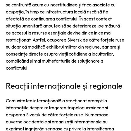
se confruntă acum cu incertitudinea și frica asociate cu
ocupația, în timp ce infrastructura locală riscă să fie
afectată de continuarea conflictului. În acest context,
situația umanitară ar putea să se deterioreze, pe măsură
ce accesul la resurse esențiale devine din ce în ce mai
restricționat. Astfel, ocuparea Siversk de către forțele ruse
nu doar că modifică echilibrul militar din regiune, dar are și
consecințe directe asupra vieții cotidiene a locuitorilor,
complicând și mai mult eforturile de soluționare a
conflictului.
Reacții internaționale și regionale
Comunitatea internațională a reacționat prompt la
informațiile despre retragerea trupelor ucrainene și
ocuparea Siversk de către forțele ruse. Numeroase
guverne occidentale și organizații internaționale au
exprimat îngrijorări serioase cu privire la intensificarea