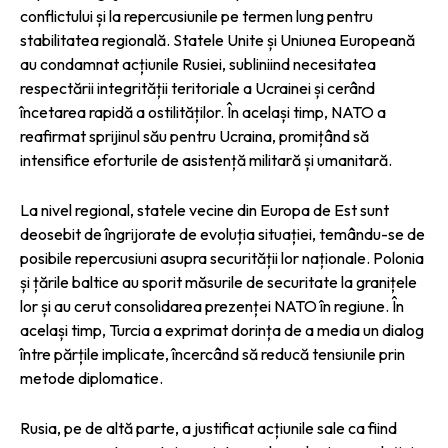
conflictului și la repercusiunile pe termen lung pentru
stabilitatea regională. Statele Unite și Uniunea Europeană
au condamnat acțiunile Rusiei, subliniind necesitatea
respectării integrității teritoriale a Ucrainei și cerând
încetarea rapidă a ostilităților. În același timp, NATO a
reafirmat sprijinul său pentru Ucraina, promițând să
intensifice eforturile de asistență militară și umanitară.
La nivel regional, statele vecine din Europa de Est sunt
deosebit de îngrijorate de evoluția situației, temându-se de
posibile repercusiuni asupra securității lor naționale. Polonia
și țările baltice au sporit măsurile de securitate la granițele
lor și au cerut consolidarea prezenței NATO în regiune. În
același timp, Turcia a exprimat dorința de a media un dialog
între părțile implicate, încercând să reducă tensiunile prin
metode diplomatice.
Rusia, pe de altă parte, a justificat acțiunile sale ca fiind