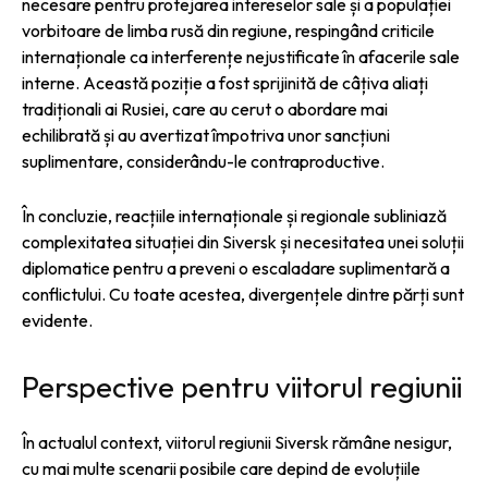
necesare pentru protejarea intereselor sale și a populației
vorbitoare de limba rusă din regiune, respingând criticile
internaționale ca interferențe nejustificate în afacerile sale
interne. Această poziție a fost sprijinită de câțiva aliați
tradiționali ai Rusiei, care au cerut o abordare mai
echilibrată și au avertizat împotriva unor sancțiuni
suplimentare, considerându-le contraproductive.
În concluzie, reacțiile internaționale și regionale subliniază
complexitatea situației din Siversk și necesitatea unei soluții
diplomatice pentru a preveni o escaladare suplimentară a
conflictului. Cu toate acestea, divergențele dintre părți sunt
evidente.
Perspective pentru viitorul regiunii
În actualul context, viitorul regiunii Siversk rămâne nesigur,
cu mai multe scenarii posibile care depind de evoluțiile