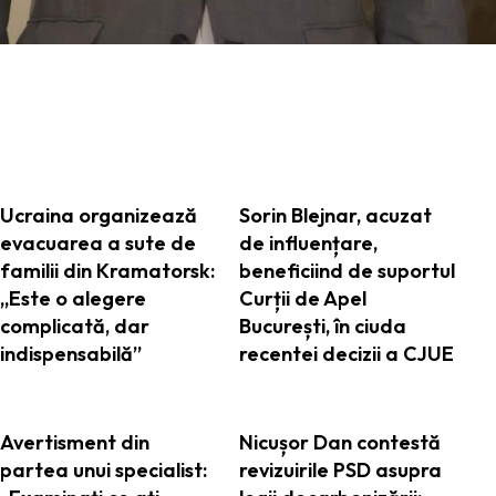
ARTICOLE ASEMANATOARE
Ucraina organizează
Sorin Blejnar, acuzat
evacuarea a sute de
de influențare,
familii din Kramatorsk:
beneficiind de suportul
„Este o alegere
Curții de Apel
complicată, dar
București, în ciuda
indispensabilă”
recentei decizii a CJUE
Avertisment din
Nicușor Dan contestă
partea unui specialist:
revizuirile PSD asupra