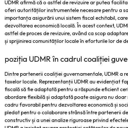
UDMR afirmă că o astfel de revizuire ar putea facilita 
oferi autorităților instrumentele necesare pentru a s
importanța asigurării unui sistem fiscal echitabil, care
dezvoltarea economică locală. În acest context, UDMR
astfel de proces de revizuire, având ca scop adaptare
și sprijinirea comunităților locale în eforturile lor de 
poziția UDMR în cadrul coaliției gu
Dintre partenerii coaliției guvernamentale, UDMR a rea
taxelor locale. Reprezentanții UDMR au evidențiat faptu
fiscală să fie adaptată pentru a răspunde eficient cer
abordare flexibilă și adaptată poate asigura nu doar st
cadru favorabil pentru dezvoltarea economică și socială
pledat pentru o colaborare strânsă între partenerii d
constructiv și a unei analize riguroase privind efectel
UDMR a insistat asupra protecției cetățenilor de povara