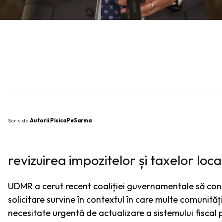
SHARE
Scris de
Autorii PisicaPeSarma
revizuirea impozitelor și taxelor loca
UDMR a cerut recent coaliției guvernamentale să consi
solicitare survine în contextul în care multe comunităț
necesitate urgentă de actualizare a sistemului fiscal 