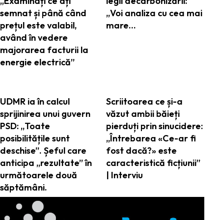
„Examinați ce ați
legii decarbonizării:
semnat și până când
„Voi analiza cu cea mai
prețul este valabil,
mare…
având în vedere
majorarea facturii la
energie electrică”
UDMR ia în calcul
Scriitoarea ce și-a
sprijinirea unui guvern
văzut ambii băieți
PSD: „Toate
pierduți prin sinucidere:
posibilitățile sunt
„Întrebarea «Ce-ar fi
deschise”. Șeful care
fost dacă?» este
anticipa „rezultate” în
caracteristică ficțiunii”
următoarele două
| Interviu
săptămâni.