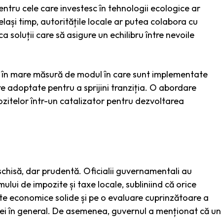
entru cele care investesc în tehnologii ecologice ar
elași timp, autoritățile locale ar putea colabora cu
a soluții care să asigure un echilibru între nevoile
e în mare măsură de modul în care sunt implementate
e adoptate pentru a sprijini tranziția. O abordare
ozitelor într-un catalizator pentru dezvoltarea
schisă, dar prudentă. Oficialii guvernamentali au
lui de impozite și taxe locale, subliniind că orice
ate economice solide și pe o evaluare cuprinzătoare a
ei în general. De asemenea, guvernul a menționat că un