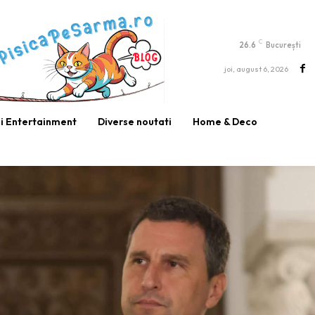
C
26.6
București
joi, august 6, 2026
si Entertainment
Diverse noutati
Home & Deco