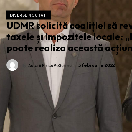
DIVERSE NOUTATI
UDMR solicită coaliției să re
taxele și impozitele locale: 
poate realiza această acțiu
By
Autorii PisicaPeSarma
3 februarie 2026