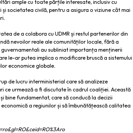
tări ample cu toate părțile interesate, inclusiv cu
 și societatea civilă, pentru a asigura o viziune cât mai
ri.
litatea de a colabora cu UDMR și restul partenerilor din
pundă nevoilor reale ale comunităților locale, fără a
i guvernamentali au subliniat importanța menținerii
e care le-ar putea implica o modificare bruscă a sistemului
inilor economice globale.
rup de lucru interministerial care să analizeze
 ce urmează a fi discutate în cadrul coaliției. Această
și bine fundamentat, care să conducă la decizii
a economică a regiunilor și să îmbunătățească calitatea
e?hl=ro&gl=RO&ceid=RO%3Aro