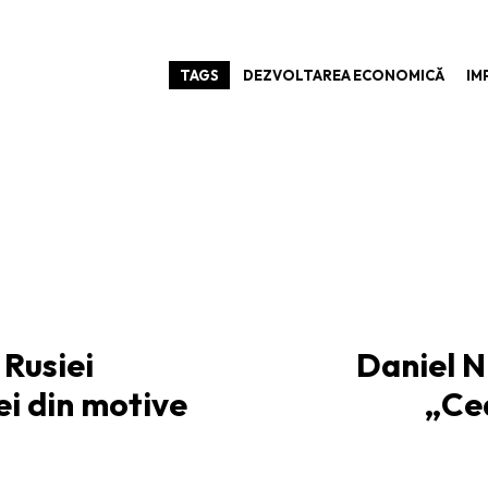
TAGS
DEZVOLTAREA ECONOMICĂ
IM
 Rusiei
Daniel N
ei din motive
„Ce