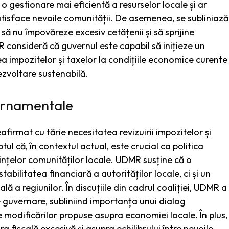
o gestionare mai eficientă a resurselor locale și ar
atisface nevoile comunității. De asemenea, se subliniază
 să nu împovăreze excesiv cetățenii și să sprijine
 consideră că guvernul este capabil să inițieze un
a impozitelor și taxelor la condițiile economice curente
dezvoltare sustenabilă.
vernamentale
firmat cu tărie necesitatea revizuirii impozitelor și
l că, în contextul actual, este crucial ca politica
ințelor comunităților locale. UDMR susține că o
abilitatea financiară a autorităților locale, ci și un
 a regiunilor. În discuțiile din cadrul coaliției, UDMR a
e guvernare, subliniind importanța unui dialog
e modificărilor propuse asupra economiei locale. În plus,
 fiscală excesivă și asupra echilibrului între nevoile