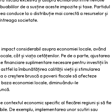
buabililor de a susține aceste impozite și taxe. Partidul
tea conduce la o distribuție mai corectă a resurselor și
întreaga societate.
un impact considerabil asupra economiei locale, având
ocale, cât și viața cetățenilor. Pe de o parte, ajustarea
e financiare suplimentare necesare pentru investiții în
astfel la îmbunătățirea calității vieții și stimularea
ca o creștere bruscă a poverii fiscale să afecteze
tuie baza economiei locale, diminuându-le
muncă.
e contextul economic specific al fiecărei regiuni și să fie
abile. De exemplu, implementarea unor scutiri sau