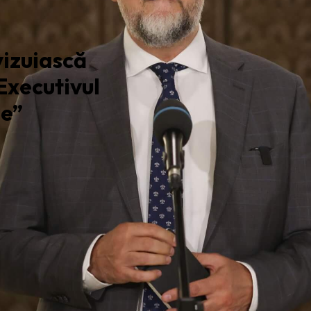
vizuiască
„Executivul
ne”