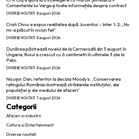
Comentariile lui Varga și toate informațiile despre contract
DIVERSE NOUTATI
8 august 2026
Cristi Chivu a expus realitatea după Juventus – Inter 1-2: „Nu
mi-a plăcut în niciun fel!”
DIVERSE NOUTATI
8 august 2026
Dunărea păstrează nivelul de la Cernavodă din 3 august; în
Ungaria, fluxul a crescut cu 6 centimetri în ultimele 3 zile la
Paks.
DIVERSE NOUTATI
8 august 2026
Nicușor Dan, referitor la decizia Moody’s: „Conservarea
ratingului României ilustrează strădaniile instituțiilor, ale
populației și ale mediului de afaceri”
DIVERSE NOUTATI
7 august 2026
Categorii
Afaceri si industrii
Cultura si Entertainment
Diverse noutati