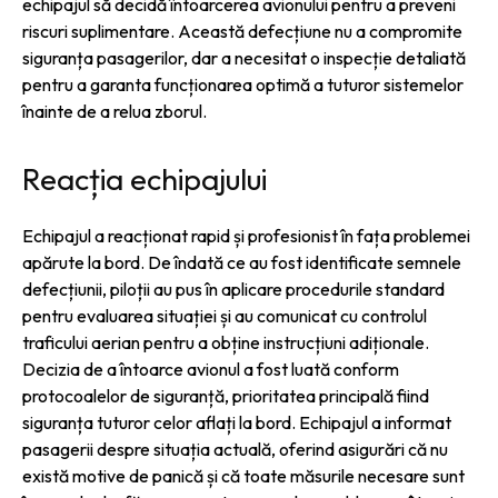
echipajul să decidă întoarcerea avionului pentru a preveni
riscuri suplimentare. Această defecțiune nu a compromite
siguranța pasagerilor, dar a necesitat o inspecție detaliată
pentru a garanta funcționarea optimă a tuturor sistemelor
înainte de a relua zborul.
Reacția echipajului
Echipajul a reacționat rapid și profesionist în fața problemei
apărute la bord. De îndată ce au fost identificate semnele
defecțiunii, piloții au pus în aplicare procedurile standard
pentru evaluarea situației și au comunicat cu controlul
traficului aerian pentru a obține instrucțiuni adiționale.
Decizia de a întoarce avionul a fost luată conform
protocoalelor de siguranță, prioritatea principală fiind
siguranța tuturor celor aflați la bord. Echipajul a informat
pasagerii despre situația actuală, oferind asigurări că nu
există motive de panică și că toate măsurile necesare sunt