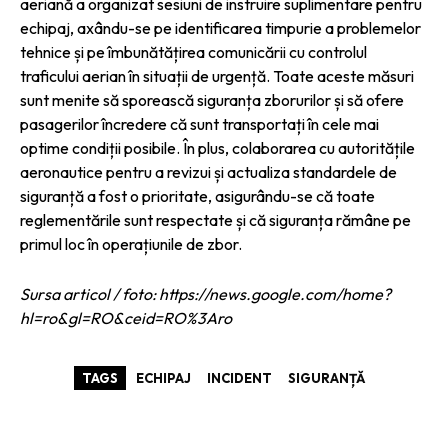
aeriană a organizat sesiuni de instruire suplimentare pentru
echipaj, axându-se pe identificarea timpurie a problemelor
tehnice și pe îmbunătățirea comunicării cu controlul
traficului aerian în situații de urgență. Toate aceste măsuri
sunt menite să sporească siguranța zborurilor și să ofere
pasagerilor încredere că sunt transportați în cele mai
optime condiții posibile. În plus, colaborarea cu autoritățile
aeronautice pentru a revizui și actualiza standardele de
siguranță a fost o prioritate, asigurându-se că toate
reglementările sunt respectate și că siguranța rămâne pe
primul loc în operațiunile de zbor.
Sursa articol / foto: https://news.google.com/home?
hl=ro&gl=RO&ceid=RO%3Aro
TAGS
ECHIPAJ
INCIDENT
SIGURANȚĂ
ARTICOLE ASEMANATOARE