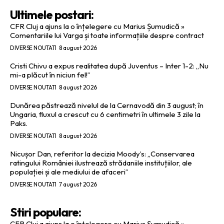
Ultimele postari:
CFR Cluj a ajuns la o înțelegere cu Marius Șumudică »
Comentariile lui Varga și toate informațiile despre contract
DIVERSE NOUTATI
8 august 2026
Cristi Chivu a expus realitatea după Juventus – Inter 1-2: „Nu
mi-a plăcut în niciun fel!”
DIVERSE NOUTATI
8 august 2026
Dunărea păstrează nivelul de la Cernavodă din 3 august; în
Ungaria, fluxul a crescut cu 6 centimetri în ultimele 3 zile la
Paks.
DIVERSE NOUTATI
8 august 2026
Nicușor Dan, referitor la decizia Moody’s: „Conservarea
ratingului României ilustrează strădaniile instituțiilor, ale
populației și ale mediului de afaceri”
DIVERSE NOUTATI
7 august 2026
Stiri populare:
CFR Cluj a ajuns la o înțelegere cu Marius Șumudică »