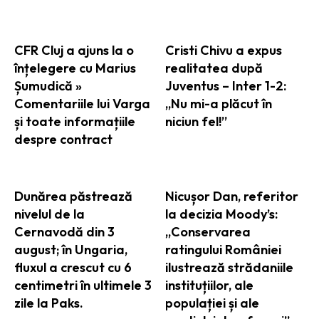
CFR Cluj a ajuns la o
Cristi Chivu a expus
înțelegere cu Marius
realitatea după
Șumudică »
Juventus – Inter 1-2:
Comentariile lui Varga
„Nu mi-a plăcut în
și toate informațiile
niciun fel!”
despre contract
Dunărea păstrează
Nicușor Dan, referitor
nivelul de la
la decizia Moody’s:
Cernavodă din 3
„Conservarea
august; în Ungaria,
ratingului României
fluxul a crescut cu 6
ilustrează strădaniile
centimetri în ultimele 3
instituțiilor, ale
zile la Paks.
populației și ale