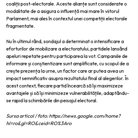
coaliții post-electorale. Aceste alianțe sunt considerate o
modalitate de a asigura o influență mai mare în viitorul
Parlament, mai ales în contextul unei competiții electorale
fragmentate.
Nu în ultimul rând, sondajul a determinat o intensificare a
eforturilor de mobilizare a electoratului, partidele lansând
apeluri repetate pentru participarea la vot. Campaniile de
informare și conștientizare sunt amplificate, cu scopul de a
crește prezența la urne, un factor care ar putea avea un
impact semnificativ asupra rezultatului final al alegerilor. În
acest context, fiecare partid încearcă să își maximizeze
avantajele și să își minimizeze vulnerabilitățile, adaptându-
se rapid la schimbările din peisajul electoral.
Sursa articol / foto: https://news.google.com/home?
hl=ro&gl=RO&ceid=RO%3Aro