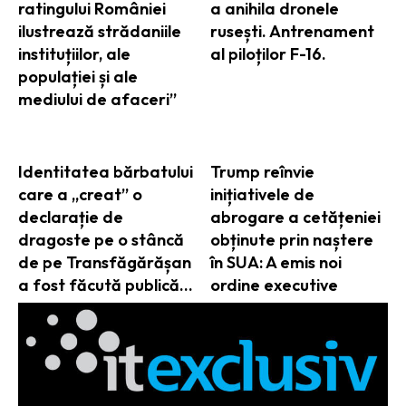
ratingului României
a anihila dronele
ilustrează strădaniile
rusești. Antrenament
instituțiilor, ale
al piloților F-16.
populației și ale
mediului de afaceri”
Identitatea bărbatului
Trump reînvie
care a „creat” o
inițiativele de
declarație de
abrogare a cetățeniei
dragoste pe o stâncă
obținute prin naștere
de pe Transfăgărășan
în SUA: A emis noi
a fost făcută publică…
ordine executive