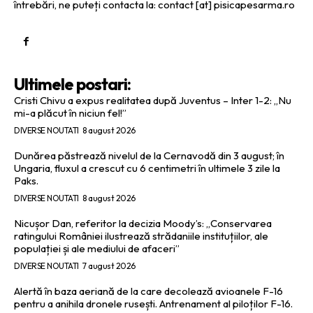
întrebări, ne puteți contacta la: contact [at] pisicapesarma.ro
Ultimele postari:
Cristi Chivu a expus realitatea după Juventus – Inter 1-2: „Nu
mi-a plăcut în niciun fel!”
DIVERSE NOUTATI
8 august 2026
Dunărea păstrează nivelul de la Cernavodă din 3 august; în
Ungaria, fluxul a crescut cu 6 centimetri în ultimele 3 zile la
Paks.
DIVERSE NOUTATI
8 august 2026
Nicușor Dan, referitor la decizia Moody’s: „Conservarea
ratingului României ilustrează strădaniile instituțiilor, ale
populației și ale mediului de afaceri”
DIVERSE NOUTATI
7 august 2026
Alertă în baza aeriană de la care decolează avioanele F-16
pentru a anihila dronele rusești. Antrenament al piloților F-16.