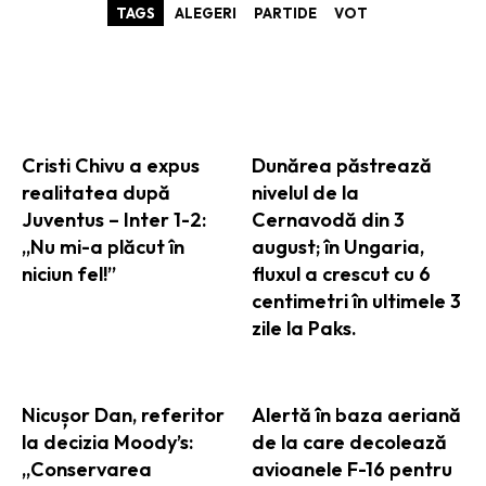
TAGS
ALEGERI
PARTIDE
VOT
ARTICOLE ASEMANATOARE
Cristi Chivu a expus
Dunărea păstrează
realitatea după
nivelul de la
Juventus – Inter 1-2:
Cernavodă din 3
„Nu mi-a plăcut în
august; în Ungaria,
niciun fel!”
fluxul a crescut cu 6
centimetri în ultimele 3
zile la Paks.
Nicușor Dan, referitor
Alertă în baza aeriană
la decizia Moody’s:
de la care decolează
„Conservarea
avioanele F-16 pentru