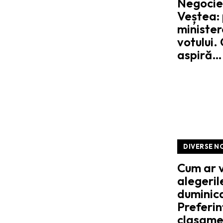
Negocier
Veștea: p
minister
votului.
aspiră…
DIVERSE N
Cum ar v
alegeri
duminic
Preferin
clasame