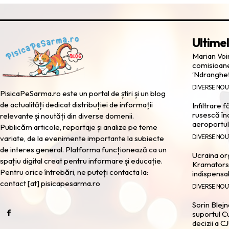
Ultimel
Marian Voi
comisioane
‘Ndranghe
DIVERSE NOU
PisicaPeSarma.ro este un portal de știri și un blog
de actualități dedicat distribuției de informații
Infiltrare 
rusescă în
relevante și noutăți din diverse domenii.
aeroportul
Publicăm articole, reportaje și analize pe teme
DIVERSE NOU
variate, de la evenimente importante la subiecte
de interes general. Platforma funcționează ca un
Ucraina or
spațiu digital creat pentru informare și educație.
Kramatorsk
Pentru orice întrebări, ne puteți contacta la:
indispensa
contact [at] pisicapesarma.ro
DIVERSE NOU
Sorin Blejn
suportul Cu
decizii a C