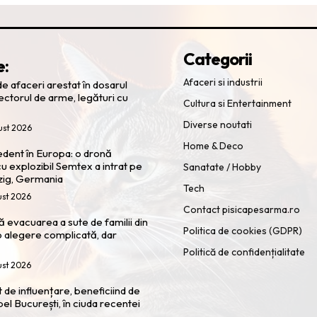
Categorii
e:
Afaceri si industrii
e afaceri arestat în dosarul
ectorul de arme, legături cu
Cultura si Entertainment
Diverse noutati
ust 2026
Home & Deco
cedent în Europa: o dronă
u explozibil Semtex a intrat pe
Sanatate / Hobby
zig, Germania
Tech
ust 2026
Contact pisicapesarma.ro
 evacuarea a sute de familii din
Politica de cookies (GDPR)
 alegere complicată, dar
Politică de confidențialitate
ust 2026
t de influențare, beneficiind de
pel București, în ciuda recentei