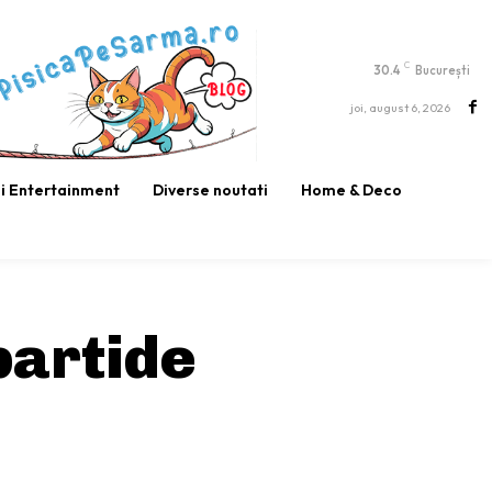
C
30.4
București
joi, august 6, 2026
si Entertainment
Diverse noutati
Home & Deco
partide