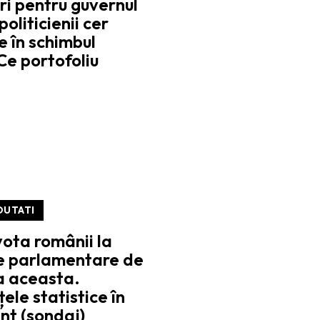
i pentru guvernul
oliticienii cer
e în schimbul
 Ce portofoliu
OUTATI
ota românii la
le parlamentare de
a aceasta.
țele statistice în
nt (sondaj)