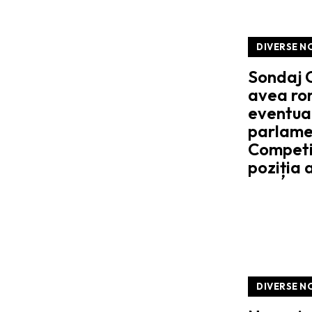
DIVERSE N
Sondaj C
avea rom
eventual
parlame
Competi
poziția 
DIVERSE N