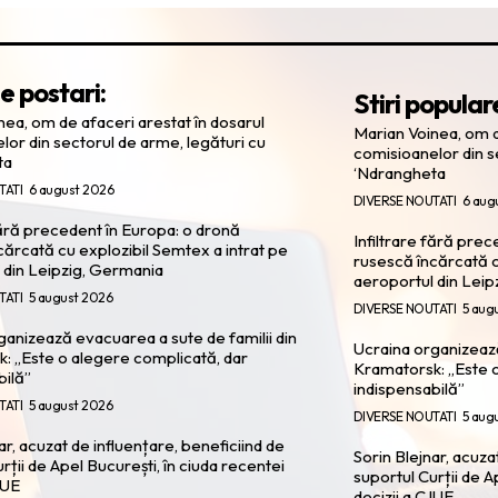
e postari:
Stiri popular
nea, om de afaceri arestat în dosarul
Marian Voinea, om d
lor din sectorul de arme, legături cu
comisioanelor din s
ta
‘Ndrangheta
TATI
6 august 2026
DIVERSE NOUTATI
6 aug
fără precedent în Europa: o dronă
Infiltrare fără pre
cărcată cu explozibil Semtex a intrat pe
rusescă încărcată c
 din Leipzig, Germania
aeroportul din Leip
TATI
5 august 2026
DIVERSE NOUTATI
5 aug
ganizează evacuarea a sute de familii din
Ucraina organizează
: „Este o alegere complicată, dar
Kramatorsk: „Este o
bilă”
indispensabilă”
TATI
5 august 2026
DIVERSE NOUTATI
5 aug
ar, acuzat de influențare, beneficiind de
Sorin Blejnar, acuza
rții de Apel București, în ciuda recentei
suportul Curții de A
JUE
decizii a CJUE