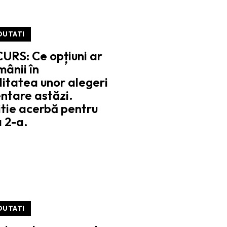
OUTATI
URS: Ce opțiuni ar
ânii în
itatea unor alegeri
ntare astăzi.
tie acerbă pentru
a 2-a.
OUTATI