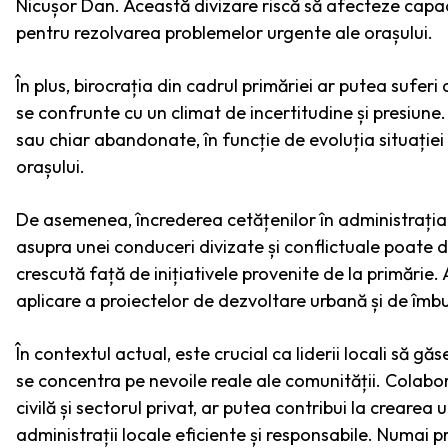
Nicușor Dan. Această divizare riscă să afecteze capaci
pentru rezolvarea problemelor urgente ale orașului.
În plus, birocrația din cadrul primăriei ar putea suferi d
se confrunte cu un climat de incertitudine și presiune
sau chiar abandonate, în funcție de evoluția situației
orașului.
De asemenea, încrederea cetățenilor în administrația 
asupra unei conduceri divizate și conflictuale poate duc
crescută față de inițiativele provenite de la primărie.
aplicare a proiectelor de dezvoltare urbană și de îmbun
În contextul actual, este crucial ca liderii locali să gă
se concentra pe nevoile reale ale comunității. Colabora
civilă și sectorul privat, ar putea contribui la crearea
administrații locale eficiente și responsabile. Numai p