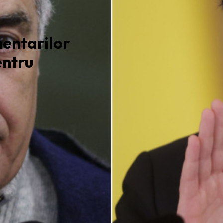
entarilor
entru