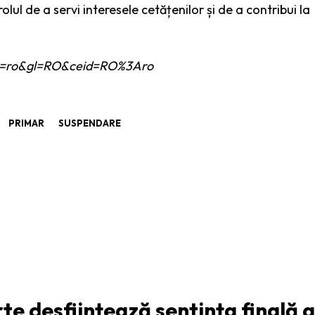
olul de a servi interesele cetățenilor și de a contribui la
e?hl=ro&gl=RO&ceid=RO%3Aro
PRIMAR
SUSPENDARE
ARTICOLUL URMĂTOR
rte desființează sentința finală a