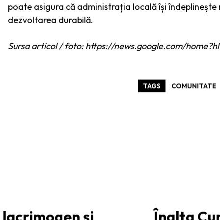
poate asigura că administrația locală își îndeplinește r
dezvoltarea durabilă.
Sursa articol / foto: https://news.google.com/hom
TAGS
COMUNITATE
y lacrimogen și
Înalta Cu