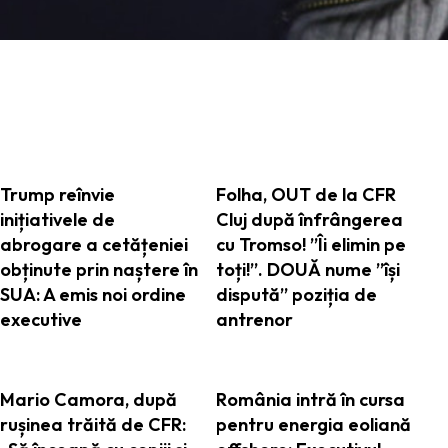
ARTICOLE ASEMANATOARE
Trump reînvie
Folha, OUT de la CFR
inițiativele de
Cluj după înfrângerea
abrogare a cetățeniei
cu Tromso! ”Îi elimin pe
obținute prin naștere în
toți!”. DOUĂ nume ”își
SUA: A emis noi ordine
dispută” poziția de
executive
antrenor
Mario Camora, după
România intră în cursa
rușinea trăită de CFR:
pentru energia eoliană