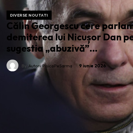
DIVERSE NOUTATI
Călin Georgescu cere parlam
demiterea lui Nicușor Dan p
sugestia „abuzivă”…
By
Autorii PisicaPeSarma
9 iunie 2026