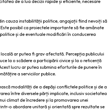
tatea de a lua decizii rapide și eficiente, necesare
in cauza instabilității politice, angajații fiind nevoiți să
. Este posibil ca proiectele importante să fie amânate
 politice și de eventuale modificări în conducerea
locală ar putea fi grav afectată. Percepția publicului
e la o scădere a participării civice și la o reticență
 Acest lucru ar putea submina eforturile de punere în
ătățire a serviciilor publice.
sească modalități de a depăși conflictele politice și de a
rea între diversele părți implicate, inclusiv societatea
 unui climat de încredere și la promovarea unei
rintr-o abordare unitară și orientată spre rezultate se