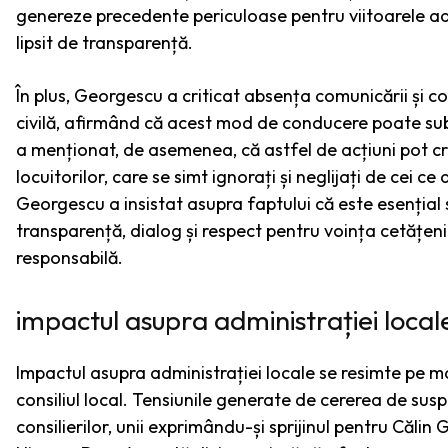
genereze precedente periculoase pentru viitoarele admi
lipsit de transparență.
În plus, Georgescu a criticat absența comunicării și col
civilă, afirmând că acest mod de conducere poate submi
a menționat, de asemenea, că astfel de acțiuni pot cre
locuitorilor, care se simt ignorați și neglijați de cei ce 
Georgescu a insistat asupra faptului că este esențial
transparență, dialog și respect pentru voința cetățenil
responsabilă.
impactul asupra administrației local
Impactul asupra administrației locale se resimte pe mai
consiliul local. Tensiunile generate de cererea de su
consilierilor, unii exprimându-și sprijinul pentru Călin 