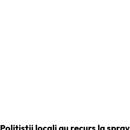
ARTICOLUL PRECEDENT
Polițiștii locali au recurs la spra