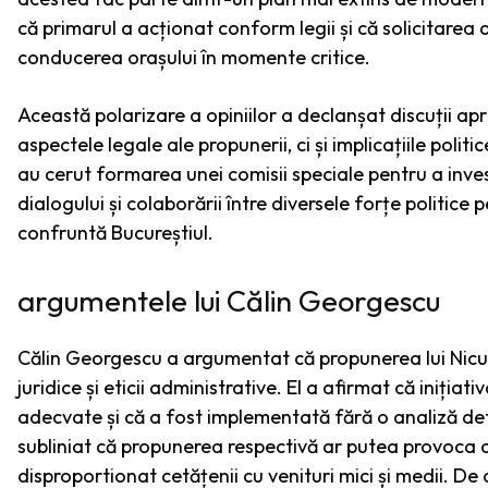
că primarul a acționat conform legii și că solicitarea
conducerea orașului în momente critice.
Această polarizare a opiniilor a declanșat discuții a
aspectele legale ale propunerii, ci și implicațiile politi
au cerut formarea unei comisii speciale pentru a inves
dialogului și colaborării între diversele forțe politice 
confruntă Bucureștiul.
argumentele lui Călin Georgescu
Călin Georgescu a argumentat că propunerea lui Nicușo
juridice și eticii administrative. El a afirmat că iniția
adecvate și că a fost implementată fără o analiză de
subliniat că propunerea respectivă ar putea provoca o
disproportionat cetățenii cu venituri mici și medii. D