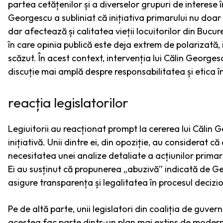
partea cetățenilor și a diverselor grupuri de interese 
Georgescu a subliniat că inițiativa primarului nu doar
dar afectează și calitatea vieții locuitorilor din Bucu
în care opinia publică este deja extrem de polarizată, i
scăzut. În acest context, intervenția lui Călin George
discuție mai amplă despre responsabilitatea și etica î
reacția legislatorilor
Legiuitorii au reacționat prompt la cererea lui Călin
inițiativă. Unii dintre ei, din opoziție, au considerat 
necesitatea unei analize detaliate a acțiunilor primar
Ei au susținut că propunerea „abuzivă” indicată de Geo
asigure transparența și legalitatea în procesul decizio
Pe de altă parte, unii legislatori din coaliția de guve
acestea fac parte dintr-un plan mai extins de moderniz