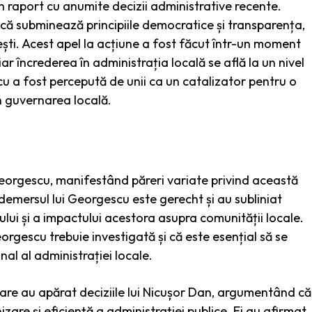
în raport cu anumite decizii administrative recente.
 că subminează principiile democratice și transparența,
rești. Acest apel la acțiune a fost făcut într-un moment
ar încrederea în administrația locală se află la un nivel
scu a fost percepută de unii ca un catalizator pentru o
n guvernarea locală.
 Georgescu, manifestând păreri variate privind această
că demersul lui Georgescu este gerecht și au subliniat
ului și a impactului acestora asupra comunității locale.
rgescu trebuie investigată și că este esențial să se
nal al administrației locale.
rnare au apărat deciziile lui Nicușor Dan, argumentând că
are și eficiență a administrației publice. Ei au afirmat