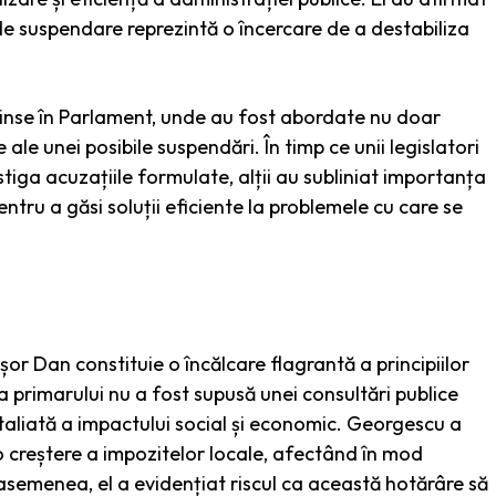
 de suspendare reprezintă o încercare de a destabiliza
prinse în Parlament, unde au fost abordate nu doar
ce ale unei posibile suspendări. În timp ce unii legislatori
tiga acuzațiile formulate, alții au subliniat importanța
pentru a găsi soluții eficiente la problemele cu care se
r Dan constituie o încălcare flagrantă a principiilor
tiva primarului nu a fost supusă unei consultări publice
taliată a impactului social și economic. Georgescu a
 creștere a impozitelor locale, afectând în mod
e asemenea, el a evidențiat riscul ca această hotărâre să