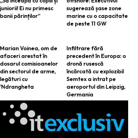
„Să înceapă cu copiii și
offshore: Executivul
juniorii! Ei nu primesc
sugerează șase zone
banii părinților”
marine cu o capacitate
de peste 11 GW
Marian Voinea, om de
Infiltrare fără
afaceri arestat în
precedent în Europa: o
dosarul comisioanelor
dronă rusescă
din sectorul de arme,
încărcată cu explozibil
legături cu
Semtex a intrat pe
‘Ndrangheta
aeroportul din Leipzig,
Germania