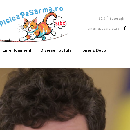
C
32.9
București
vineri, august 7, 2026
si Entertainment
Diverse noutati
Home & Deco