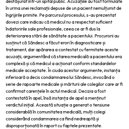
desfășurat într-un spital public. Acuzațiile au fost formulate
în urma unei reclamații depuse de un pacient nemulțumit de
îngrijirile primite. Pe parcursul procesului, s-au prezentat
dovezi care indicau că medicul nu a respectat suficient
îndatoririle sale profesionale, ceea ce ar fi dus la
deteriorarea stării de sănătate a pacientului. Procurorii au
susținut că Săndesc a făcut erori în diagnosticare și
tratament, dar apărarea a contestat cu fermitate aceste
acuzații, argumentând că starea medicală a pacientului era
complexă și că medicul a acționat conform standardelor
medicale acceptate. În ciuda acestor argumente, instanța
inferioară a decis condamnarea lui Săndesc, invocând o
serie de rapoarte medicale și mărturii ale colegilor care ar fi
confirmat carențele în actul medical. Decizia a fost
contestată în apel, însă instanța de apel a menținut
verdictul inițial. Această situație a generat o tensiune
considerabilă în comunitatea medicală, mulți colegi
considerând condamnarea ca fiind nedreaptă și
disproporționată în raport cu faptele prezentate.