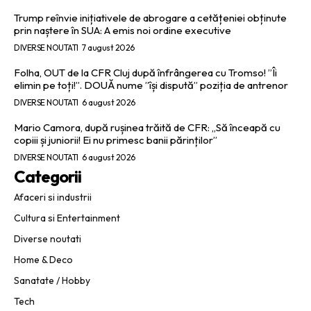
Trump reînvie inițiativele de abrogare a cetățeniei obținute
prin naștere în SUA: A emis noi ordine executive
DIVERSE NOUTATI
7 august 2026
Folha, OUT de la CFR Cluj după înfrângerea cu Tromso! ”Îi
elimin pe toți!”. DOUĂ nume ”își dispută” poziția de antrenor
DIVERSE NOUTATI
6 august 2026
Mario Camora, după rușinea trăită de CFR: „Să înceapă cu
copiii și juniorii! Ei nu primesc banii părinților”
DIVERSE NOUTATI
6 august 2026
Categorii
Afaceri si industrii
Cultura si Entertainment
Diverse noutati
Home & Deco
Sanatate / Hobby
Tech