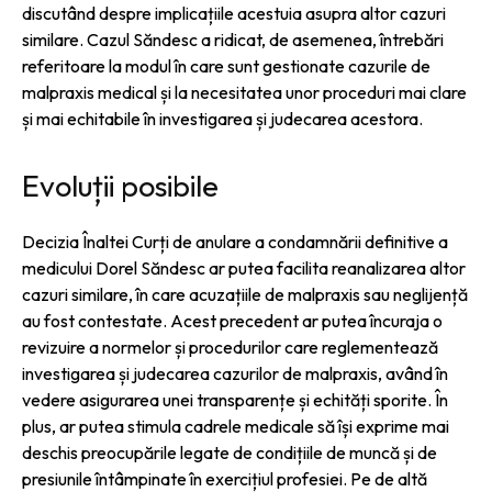
discutând despre implicațiile acestuia asupra altor cazuri
similare. Cazul Săndesc a ridicat, de asemenea, întrebări
referitoare la modul în care sunt gestionate cazurile de
malpraxis medical și la necesitatea unor proceduri mai clare
și mai echitabile în investigarea și judecarea acestora.
Evoluții posibile
Decizia Înaltei Curți de anulare a condamnării definitive a
medicului Dorel Săndesc ar putea facilita reanalizarea altor
cazuri similare, în care acuzațiile de malpraxis sau neglijență
au fost contestate. Acest precedent ar putea încuraja o
revizuire a normelor și procedurilor care reglementează
investigarea și judecarea cazurilor de malpraxis, având în
vedere asigurarea unei transparențe și echități sporite. În
plus, ar putea stimula cadrele medicale să își exprime mai
deschis preocupările legate de condițiile de muncă și de
presiunile întâmpinate în exercițiul profesiei. Pe de altă