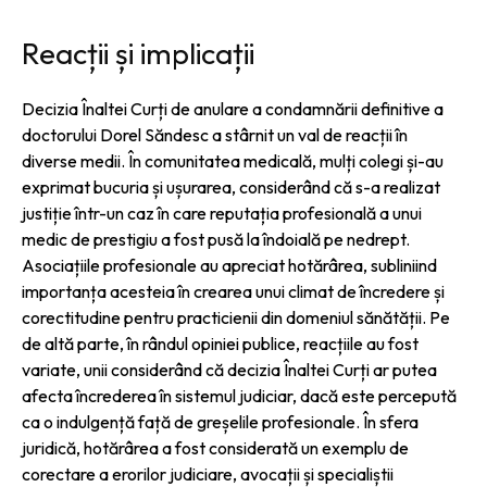
Reacții și implicații
Decizia Înaltei Curți de anulare a condamnării definitive a
doctorului Dorel Săndesc a stârnit un val de reacții în
diverse medii. În comunitatea medicală, mulți colegi și-au
exprimat bucuria și ușurarea, considerând că s-a realizat
justiție într-un caz în care reputația profesională a unui
medic de prestigiu a fost pusă la îndoială pe nedrept.
Asociațiile profesionale au apreciat hotărârea, subliniind
importanța acesteia în crearea unui climat de încredere și
corectitudine pentru practicienii din domeniul sănătății. Pe
de altă parte, în rândul opiniei publice, reacțiile au fost
variate, unii considerând că decizia Înaltei Curți ar putea
afecta încrederea în sistemul judiciar, dacă este percepută
ca o indulgență față de greșelile profesionale. În sfera
juridică, hotărârea a fost considerată un exemplu de
corectare a erorilor judiciare, avocații și specialiștii