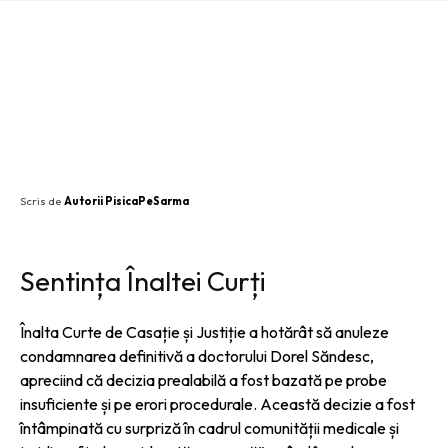
SHARE
Scris de
Autorii PisicaPeSarma
Sentința Înaltei Curți
Înalta Curte de Casație și Justiție a hotărât să anuleze
condamnarea definitivă a doctorului Dorel Săndesc,
apreciind că decizia prealabilă a fost bazată pe probe
insuficiente și pe erori procedurale. Această decizie a fost
întâmpinată cu surpriză în cadrul comunității medicale și