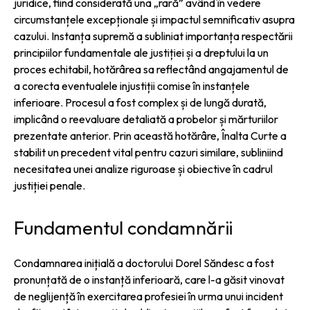
juridice, fiind considerată una „rară” având în vedere
circumstanțele excepționale și impactul semnificativ asupra
cazului. Instanța supremă a subliniat importanța respectării
principiilor fundamentale ale justiției și a dreptului la un
proces echitabil, hotărârea sa reflectând angajamentul de
a corecta eventualele injustiții comise în instanțele
inferioare. Procesul a fost complex și de lungă durată,
implicând o reevaluare detaliată a probelor și mărturiilor
prezentate anterior. Prin această hotărâre, Înalta Curte a
stabilit un precedent vital pentru cazuri similare, subliniind
necesitatea unei analize riguroase și obiective în cadrul
justiției penale.
Fundamentul condamnării
Condamnarea inițială a doctorului Dorel Săndesc a fost
pronunțată de o instanță inferioară, care l-a găsit vinovat
de neglijență în exercitarea profesiei în urma unui incident