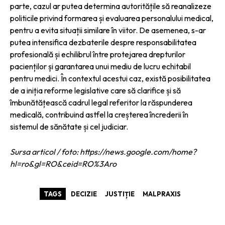
parte, cazul ar putea determina autoritățile să reanalizeze
politicile privind formarea și evaluarea personalului medical,
pentru a evita situații similare în viitor. De asemenea, s-ar
putea intensifica dezbaterile despre responsabilitatea
profesională și echilibrul între protejarea drepturilor
pacienților și garantarea unui mediu de lucru echitabil
pentru medici. În contextul acestui caz, există posibilitatea
de a iniția reforme legislative care să clarifice și să
îmbunătățească cadrul legal referitor la răspunderea
medicală, contribuind astfel la creșterea încrederii în
sistemul de sănătate și cel judiciar.
Sursa articol / foto: https://news.google.com/home?
hl=ro&gl=RO&ceid=RO%3Aro
TAGS
DECIZIE
JUSTIȚIE
MALPRAXIS
ARTICOLE ASEMANATOARE