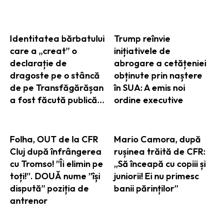
Identitatea bărbatului
Trump reînvie
care a „creat” o
inițiativele de
declarație de
abrogare a cetățeniei
dragoste pe o stâncă
obținute prin naștere
de pe Transfăgărășan
în SUA: A emis noi
a fost făcută publică…
ordine executive
Folha, OUT de la CFR
Mario Camora, după
Cluj după înfrângerea
rușinea trăită de CFR:
cu Tromso! ”Îi elimin pe
„Să înceapă cu copiii și
toți!”. DOUĂ nume ”își
juniorii! Ei nu primesc
dispută” poziția de
banii părinților”
antrenor