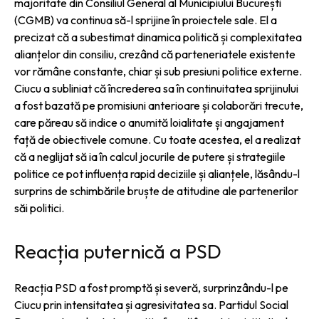
majoritate din Consiliul General al Municipiului București
(CGMB) va continua să-l sprijine în proiectele sale. El a
precizat că a subestimat dinamica politică și complexitatea
alianțelor din consiliu, crezând că parteneriatele existente
vor rămâne constante, chiar și sub presiuni politice externe.
Ciucu a subliniat că încrederea sa în continuitatea sprijinului
a fost bazată pe promisiuni anterioare și colaborări trecute,
care păreau să indice o anumită loialitate și angajament
față de obiectivele comune. Cu toate acestea, el a realizat
că a neglijat să ia în calcul jocurile de putere și strategiile
politice ce pot influența rapid deciziile și alianțele, lăsându-l
surprins de schimbările bruște de atitudine ale partenerilor
săi politici.
Reacția puternică a PSD
Reacția PSD a fost promptă și severă, surprinzându-l pe
Ciucu prin intensitatea și agresivitatea sa. Partidul Social