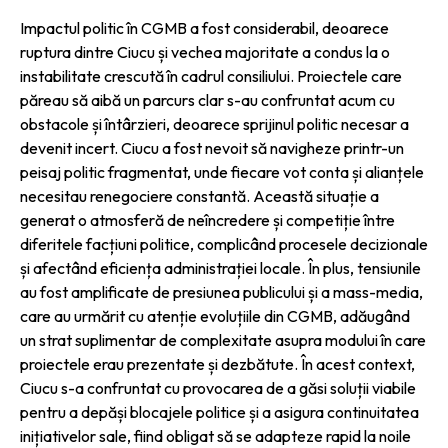
Impactul politic în CGMB a fost considerabil, deoarece
ruptura dintre Ciucu și vechea majoritate a condus la o
instabilitate crescută în cadrul consiliului. Proiectele care
păreau să aibă un parcurs clar s-au confruntat acum cu
obstacole și întârzieri, deoarece sprijinul politic necesar a
devenit incert. Ciucu a fost nevoit să navigheze printr-un
peisaj politic fragmentat, unde fiecare vot conta și alianțele
necesitau renegociere constantă. Această situație a
generat o atmosferă de neîncredere și competiție între
diferitele facțiuni politice, complicând procesele decizionale
și afectând eficiența administrației locale. În plus, tensiunile
au fost amplificate de presiunea publicului și a mass-media,
care au urmărit cu atenție evoluțiile din CGMB, adăugând
un strat suplimentar de complexitate asupra modului în care
proiectele erau prezentate și dezbătute. În acest context,
Ciucu s-a confruntat cu provocarea de a găsi soluții viabile
pentru a depăși blocajele politice și a asigura continuitatea
inițiativelor sale, fiind obligat să se adapteze rapid la noile