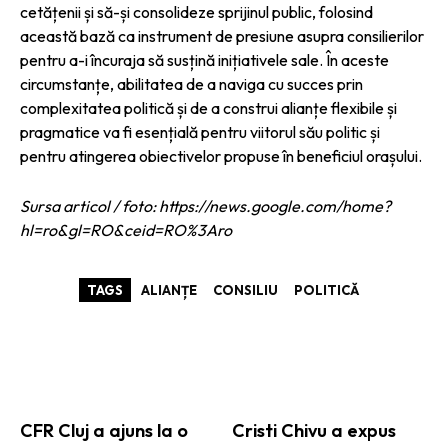
cetățenii și să-și consolideze sprijinul public, folosind
această bază ca instrument de presiune asupra consilierilor
pentru a-i încuraja să susțină inițiativele sale. În aceste
circumstanțe, abilitatea de a naviga cu succes prin
complexitatea politică și de a construi alianțe flexibile și
pragmatice va fi esențială pentru viitorul său politic și
pentru atingerea obiectivelor propuse în beneficiul orașului.
Sursa articol / foto: https://news.google.com/home?
hl=ro&gl=RO&ceid=RO%3Aro
TAGS
ALIANȚE
CONSILIU
POLITICĂ
ARTICOLE ASEMANATOARE
CFR Cluj a ajuns la o
Cristi Chivu a expus