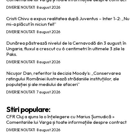
DIVERSE NOUTATI
8 august 2026
Cristi Chivu a expus realitatea după Juventus – Inter 1-2: „Nu
mi-a plăcut în niciun fel!”
DIVERSE NOUTATI
8 august 2026
Dunărea păstrează nivelul de la Cernavodă din 3 august; în
Ungaria, fluxul a crescut cu 6 centimetri în ultimele 3 zile la
Paks.
DIVERSE NOUTATI
8 august 2026
Nicușor Dan, referitor la decizia Moody’s: „Conservarea
ratingului României ilustrează strădaniile instituțiilor, ale
populației și ale mediului de afaceri”
DIVERSE NOUTATI
7 august 2026
Stiri populare:
CFR Cluj a ajuns la o înțelegere cu Marius Șumudică »
Comentariile lui Varga și toate informațiile despre contract
DIVERSE NOUTATI
8 august 2026