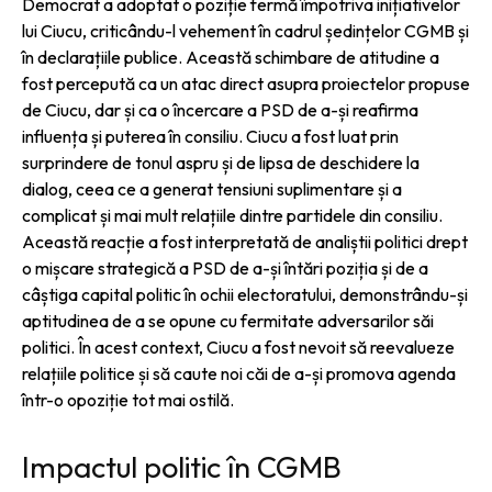
Democrat a adoptat o poziție fermă împotriva inițiativelor
lui Ciucu, criticându-l vehement în cadrul ședințelor CGMB și
în declarațiile publice. Această schimbare de atitudine a
fost percepută ca un atac direct asupra proiectelor propuse
de Ciucu, dar și ca o încercare a PSD de a-și reafirma
influența și puterea în consiliu. Ciucu a fost luat prin
surprindere de tonul aspru și de lipsa de deschidere la
dialog, ceea ce a generat tensiuni suplimentare și a
complicat și mai mult relațiile dintre partidele din consiliu.
Această reacție a fost interpretată de analiștii politici drept
o mișcare strategică a PSD de a-și întări poziția și de a
câștiga capital politic în ochii electoratului, demonstrându-și
aptitudinea de a se opune cu fermitate adversarilor săi
politici. În acest context, Ciucu a fost nevoit să reevalueze
relațiile politice și să caute noi căi de a-și promova agenda
într-o opoziție tot mai ostilă.
Impactul politic în CGMB