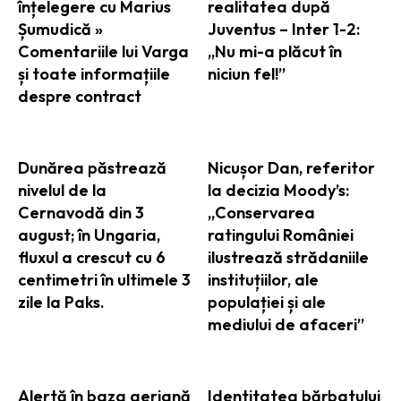
înțelegere cu Marius
realitatea după
Șumudică »
Juventus – Inter 1-2:
Comentariile lui Varga
„Nu mi-a plăcut în
și toate informațiile
niciun fel!”
despre contract
Dunărea păstrează
Nicușor Dan, referitor
nivelul de la
la decizia Moody’s:
Cernavodă din 3
„Conservarea
august; în Ungaria,
ratingului României
fluxul a crescut cu 6
ilustrează strădaniile
centimetri în ultimele 3
instituțiilor, ale
zile la Paks.
populației și ale
mediului de afaceri”
Alertă în baza aeriană
Identitatea bărbatului