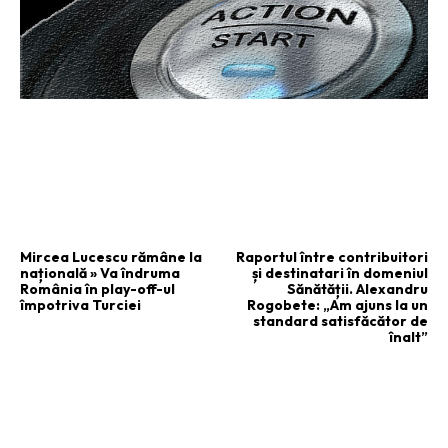
ARTICOLUL PRECEDENT
ARTICOLUL URMĂTOR
Mircea Lucescu rămâne la
Raportul între contribuitori
națională » Va îndruma
și destinatari în domeniul
România în play-off-ul
Sănătății. Alexandru
împotriva Turciei
Rogobete: „Am ajuns la un
standard satisfăcător de
înalt”