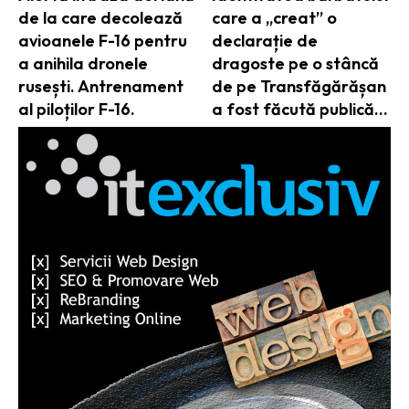
de la care decolează
care a „creat” o
avioanele F-16 pentru
declarație de
a anihila dronele
dragoste pe o stâncă
rusești. Antrenament
de pe Transfăgărășan
al piloților F-16.
a fost făcută publică…