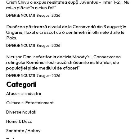
Cristi Chivu a expus realitatea după Juventus – Inter 1-2: „Nu
mi-a plăcut în niciun fel!”
DIVERSE NOUTATI
8 august 2026
Dunărea păstrează nivelul de la Cernavodă din 3 august; în
Ungaria, fluxul a crescut cu 6 centimetri în ultimele 3 zile la
Paks.
DIVERSE NOUTATI
8 august 2026
Nicușor Dan, referitor la decizia Moody’s: „Conservarea
ratingului României ilustrează strădaniile instituțiilor, ale
populației și ale mediului de afaceri”
DIVERSE NOUTATI
7 august 2026
Categorii
Afaceri si industrii
Cultura si Entertainment
Diverse noutati
Home & Deco
Sanatate / Hobby