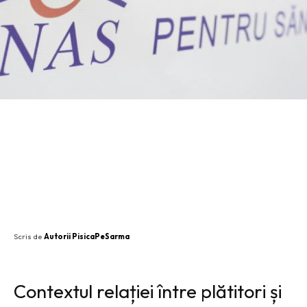
SHARE
Scris de
Autorii PisicaPeSarma
Contextul relației între plătitori și