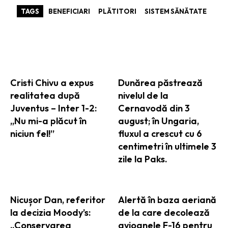
TAGS
BENEFICIARI
PLĂTITORI
SISTEM SĂNĂTATE
ARTICOLE ASEMANATOARE
Cristi Chivu a expus
Dunărea păstrează
realitatea după
nivelul de la
Juventus – Inter 1-2:
Cernavodă din 3
„Nu mi-a plăcut în
august; în Ungaria,
niciun fel!”
fluxul a crescut cu 6
centimetri în ultimele 3
zile la Paks.
Nicușor Dan, referitor
Alertă în baza aeriană
la decizia Moody’s:
de la care decolează
„Conservarea
avioanele F-16 pentru