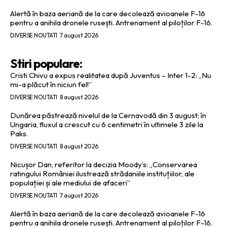
Alertă în baza aeriană de la care decolează avioanele F-16
pentru a anihila dronele rusești. Antrenament al piloților F-16.
DIVERSE NOUTATI
7 august 2026
Stiri populare:
Cristi Chivu a expus realitatea după Juventus – Inter 1-2: „Nu
mi-a plăcut în niciun fel!”
DIVERSE NOUTATI
8 august 2026
Dunărea păstrează nivelul de la Cernavodă din 3 august; în
Ungaria, fluxul a crescut cu 6 centimetri în ultimele 3 zile la
Paks.
DIVERSE NOUTATI
8 august 2026
Nicușor Dan, referitor la decizia Moody’s: „Conservarea
ratingului României ilustrează strădaniile instituțiilor, ale
populației și ale mediului de afaceri”
DIVERSE NOUTATI
7 august 2026
Alertă în baza aeriană de la care decolează avioanele F-16
pentru a anihila dronele rusești. Antrenament al piloților F-16.