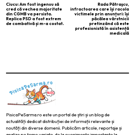
Ciucu: Am fost ingenuu să
Rada Pătraşcu,
cred că vechea majoritate
infractoarea care își racola
din CGMB va persista.
victimele prin anunțuri: își
Replica PSD a fost extrem
păcălea vârstnicii
de combativă și m-a costat.
pretinzând că este
profesionistă în asistență
medicală
PisicaPeSarma.ro este un portal de știri și un blog de
actualități dedicat distribuției de informații relevante și
noutăți din diverse domenii. Publicăm articole, reportaje și
analize pe teme variate, de la evenimente importante la