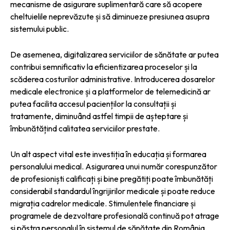
mecanisme de asigurare suplimentară care să acopere
cheltuielile neprevăzute și să diminueze presiunea asupra
sistemului public.
De asemenea, digitalizarea serviciilor de sănătate ar putea
contribui semnificativ la eficientizarea proceselor și la
scăderea costurilor administrative. Introducerea dosarelor
medicale electronice și a platformelor de telemedicină ar
putea facilita accesul pacienților la consultații și
tratamente, diminuând astfel timpii de așteptare și
îmbunătățind calitatea serviciilor prestate.
Un alt aspect vital este investiția în educația și formarea
personalului medical. Asigurarea unui număr corespunzător
de profesioniști calificați și bine pregătiți poate îmbunătăți
considerabil standardul îngrijirilor medicale și poate reduce
migrația cadrelor medicale. Stimulentele financiare și
programele de dezvoltare profesională continuă pot atrage
și păstra personalul în sistemul de sănătate din România.