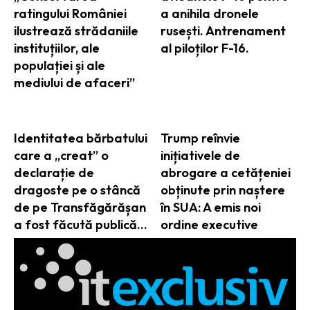
ratingului României
a anihila dronele
ilustrează strădaniile
rusești. Antrenament
instituțiilor, ale
al piloților F-16.
populației și ale
mediului de afaceri”
Identitatea bărbatului
Trump reînvie
care a „creat” o
inițiativele de
declarație de
abrogare a cetățeniei
dragoste pe o stâncă
obținute prin naștere
de pe Transfăgărășan
în SUA: A emis noi
a fost făcută publică…
ordine executive