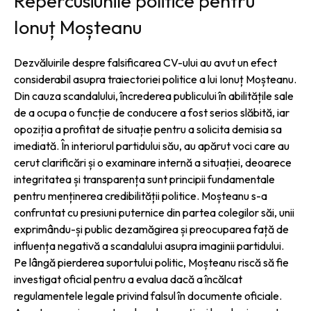
Repercusiunile politice pentru
Ionuț Moșteanu
Dezvăluirile despre falsificarea CV-ului au avut un efect
considerabil asupra traiectoriei politice a lui Ionuț Moșteanu.
Din cauza scandalului, încrederea publicului în abilitățile sale
de a ocupa o funcție de conducere a fost serios slăbită, iar
opoziția a profitat de situație pentru a solicita demisia sa
imediată. În interiorul partidului său, au apărut voci care au
cerut clarificări și o examinare internă a situației, deoarece
integritatea și transparența sunt principii fundamentale
pentru menținerea credibilității politice. Moșteanu s-a
confruntat cu presiuni puternice din partea colegilor săi, unii
exprimându-și public dezamăgirea și preocuparea față de
influența negativă a scandalului asupra imaginii partidului.
Pe lângă pierderea suportului politic, Moșteanu riscă să fie
investigat oficial pentru a evalua dacă a încălcat
regulamentele legale privind falsul în documente oficiale.