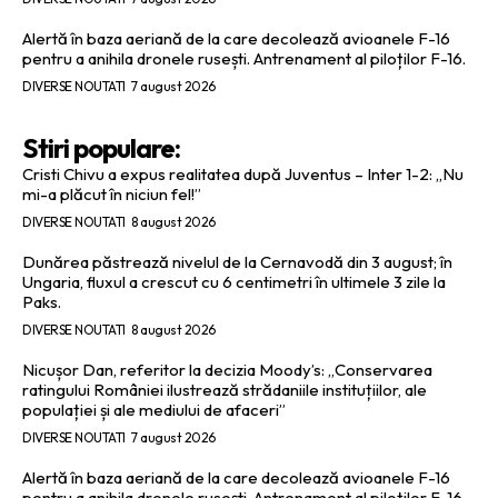
Alertă în baza aeriană de la care decolează avioanele F-16
pentru a anihila dronele rusești. Antrenament al piloților F-16.
DIVERSE NOUTATI
7 august 2026
Stiri populare:
Cristi Chivu a expus realitatea după Juventus – Inter 1-2: „Nu
mi-a plăcut în niciun fel!”
DIVERSE NOUTATI
8 august 2026
Dunărea păstrează nivelul de la Cernavodă din 3 august; în
Ungaria, fluxul a crescut cu 6 centimetri în ultimele 3 zile la
Paks.
DIVERSE NOUTATI
8 august 2026
Nicușor Dan, referitor la decizia Moody’s: „Conservarea
ratingului României ilustrează strădaniile instituțiilor, ale
populației și ale mediului de afaceri”
DIVERSE NOUTATI
7 august 2026
Alertă în baza aeriană de la care decolează avioanele F-16
pentru a anihila dronele rusești. Antrenament al piloților F-16.