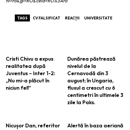
hl=ro&gl=RO&ceid=RO%3Aro
TAGS
CV FALSIFICAT
REACȚII
UNIVERSITATE
ARTICOLE ASEMANATOARE
Cristi Chivu a expus
Dunărea păstrează
realitatea după
nivelul de la
Juventus – Inter 1-2:
Cernavodă din 3
„Nu mi-a plăcut în
august; în Ungaria,
niciun fel!”
fluxul a crescut cu 6
centimetri în ultimele 3
zile la Paks.
Nicușor Dan, referitor
Alertă în baza aeriană