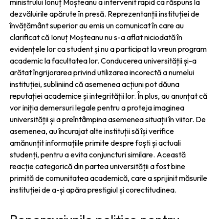
ministrului Ionuț Moșteanu a intervenit rapid ca răspuns la
dezvăluirile apărute în presă. Reprezentanții instituției de
învățământ superior au emis un comunicat în care au
clarificat că Ionuț Moșteanu nu s-a aflat niciodată în
evidențele lor ca student și nu a participat la vreun program
academic la facultatea lor. Conducerea universității și-a
arătat îngrijorarea privind utilizarea incorectă a numelui
instituției, subliniind că asemenea acțiuni pot dăuna
reputației academice și integrității lor. În plus, au anunțat că
vor iniția demersuri legale pentru a proteja imaginea
universității și a preîntâmpina asemenea situații în viitor. De
asemenea, au încurajat alte instituții să își verifice
amănunțit informațiile primite despre foști și actuali
studenți, pentru a evita conjuncturi similare. Această
reacție categorică din partea universității a fost bine
primită de comunitatea academică, care a sprijinit măsurile
instituției de a-și apăra prestigiul și corectitudinea.