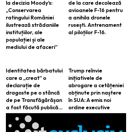
la decizia Moody’s:
de la care decolează
„Conservarea
avioanele F-16 pentru
ratingului României
a anihila dronele
ilustrează strădaniile
rusești. Antrenament
instituțiilor, ale
al piloților F-16.
populației și ale
mediului de afaceri”
Identitatea bărbatului
Trump reînvie
care a „creat” o
inițiativele de
declarație de
abrogare a cetățeniei
dragoste pe o stâncă
obținute prin naștere
de pe Transfăgărășan
în SUA: A emis noi
a fost făcută publică…
ordine executive