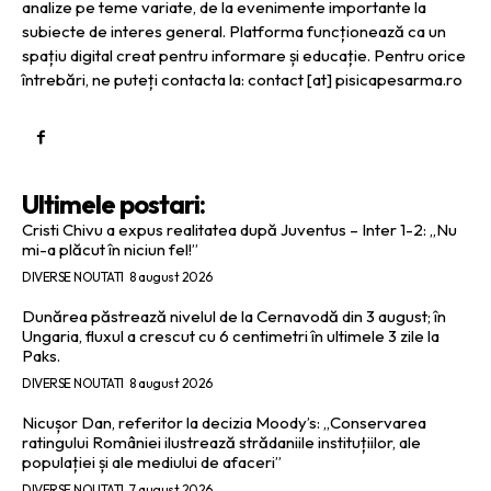
analize pe teme variate, de la evenimente importante la
subiecte de interes general. Platforma funcționează ca un
spațiu digital creat pentru informare și educație. Pentru orice
întrebări, ne puteți contacta la: contact [at] pisicapesarma.ro
Ultimele postari:
Cristi Chivu a expus realitatea după Juventus – Inter 1-2: „Nu
mi-a plăcut în niciun fel!”
DIVERSE NOUTATI
8 august 2026
Dunărea păstrează nivelul de la Cernavodă din 3 august; în
Ungaria, fluxul a crescut cu 6 centimetri în ultimele 3 zile la
Paks.
DIVERSE NOUTATI
8 august 2026
Nicușor Dan, referitor la decizia Moody’s: „Conservarea
ratingului României ilustrează strădaniile instituțiilor, ale
populației și ale mediului de afaceri”
DIVERSE NOUTATI
7 august 2026