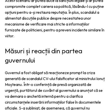
Acest scenariu ar putea duce la sancțiuni legale și ar putea
compromite complet cariera sa politică, lăsându-l cu puține
opțiuni pentru a-și restaura reputația. În plus, scandalul a
alimentat discuțiile publice despre necesitatea unor
mecanisme de verificare mai stricte a informațiilor
furnizate de politicieni, pentru a preveni incidente similare în
viitor.
Măsuri și reacții din partea
guvernului
Guvernul a fost obligat să reacționeze prompt la criza
generată de scandalul CV-ului falsificator al ministrului Ionuț
Moșteanu. Într-o conferință de presă organizată de
urgență, purtătorul de cuvânt al guvernului a anunțat că se
va demara o anchetă internă pentru a clarifica
circumstanțele inserării informațiilor false în documentele
oficiale. S-a subliniat, de asemenea, că guvernul nu