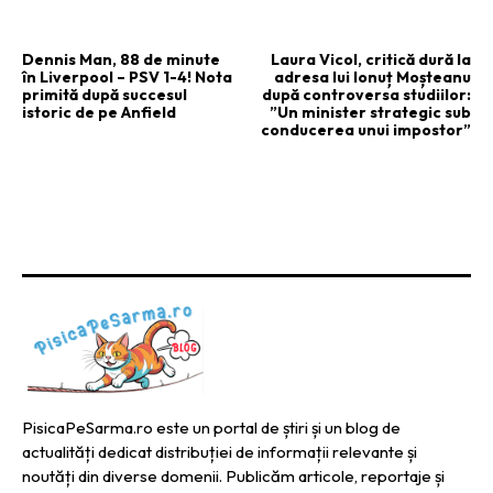
ARTICOLUL PRECEDENT
ARTICOLUL URMĂTOR
Dennis Man, 88 de minute
Laura Vicol, critică dură la
în Liverpool – PSV 1-4! Nota
adresa lui Ionuț Moșteanu
primită după succesul
după controversa studiilor:
istoric de pe Anfield
”Un minister strategic sub
conducerea unui impostor”
PisicaPeSarma.ro este un portal de știri și un blog de
actualități dedicat distribuției de informații relevante și
noutăți din diverse domenii. Publicăm articole, reportaje și