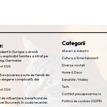
Categorii
e:
Afaceri si industrii
cedent în Europa: o dronă
u explozibil Semtex a intrat pe
Cultura si Entertainment
zig, Germania
Diverse noutati
ust 2026
Home & Deco
 evacuarea a sute de familii din
 alegere complicată, dar
Sanatate / Hobby
Tech
ust 2026
Contact pisicapesarma.ro
t de influențare, beneficiind de
Politica de cookies (GDPR)
pel București, în ciuda recentei