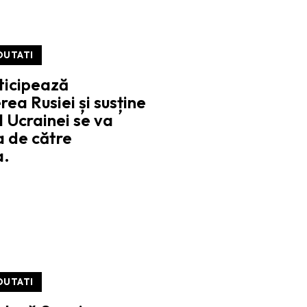
OUTATI
ticipează
rea Rusiei și susține
l Ucrainei se va
a de către
a.
OUTATI