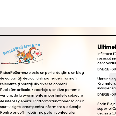
Ultimel
Infiltrare 
rusescă în
aeroportul
DIVERSE NOU
PisicaPeSarma.ro este un portal de știri și un blog
de actualități dedicat distribuției de informații
Ucraina or
Kramatorsk
relevante și noutăți din diverse domenii.
indispensa
Publicăm articole, reportaje și analize pe teme
DIVERSE NOU
variate, de la evenimente importante la subiecte
de interes general. Platforma funcționează ca un
Sorin Blejn
spațiu digital creat pentru informare și educație.
suportul Cu
Pentru orice întrebări, ne puteți contacta la:
decizii a C