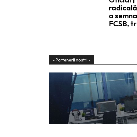
radical
a semnat
FCSB, tr
- Partenerii nostri -