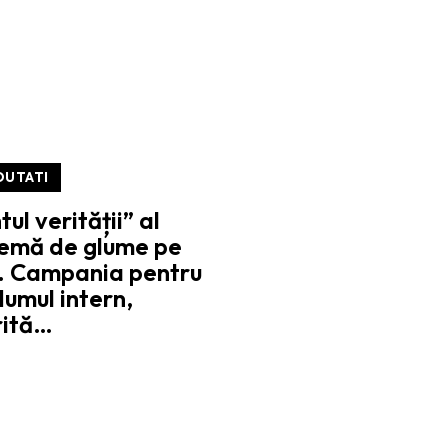
OUTATI
l verității” al
temă de glume pe
t. Campania pentru
umul intern,
rită…