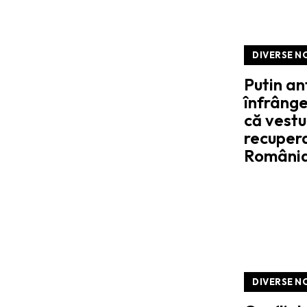
DIVERSE N
Putin an
înfrânge
că vestu
recuper
Români
DIVERSE N