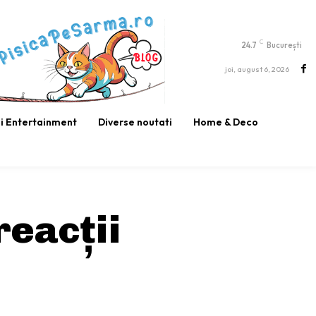
C
24.7
București
joi, august 6, 2026
si Entertainment
Diverse noutati
Home & Deco
reacții