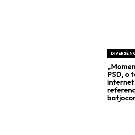
DIVERSE N
„Momentu
PSD, o 
interne
referend
batjoco