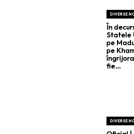
DIVERSE N
În decur
Statele 
pe Madur
pe Kham
îngrijor
fie…
DIVERSE N
Oficial 