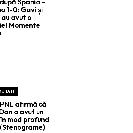
 după Spania –
a 1-0: Gavi și
 au avut o
ție! Momente
e
OUTATI
 PNL afirmă că
Dan a avut un
„în mod profund
” (Stenograme)