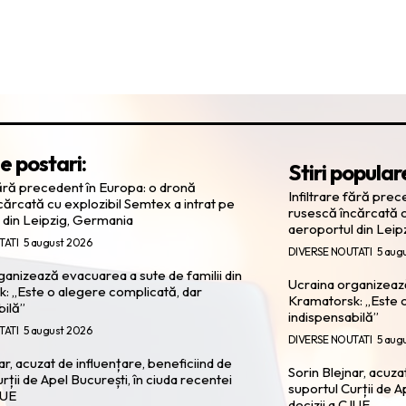
e postari:
Stiri popular
fără precedent în Europa: o dronă
Infiltrare fără pre
cărcată cu explozibil Semtex a intrat pe
rusescă încărcată c
 din Leipzig, Germania
aeroportul din Leip
TATI
5 august 2026
DIVERSE NOUTATI
5 aug
ganizează evacuarea a sute de familii din
Ucraina organizează
: „Este o alegere complicată, dar
Kramatorsk: „Este o
bilă”
indispensabilă”
TATI
5 august 2026
DIVERSE NOUTATI
5 aug
ar, acuzat de influențare, beneficiind de
Sorin Blejnar, acuza
rții de Apel București, în ciuda recentei
suportul Curții de A
JUE
decizii a CJUE