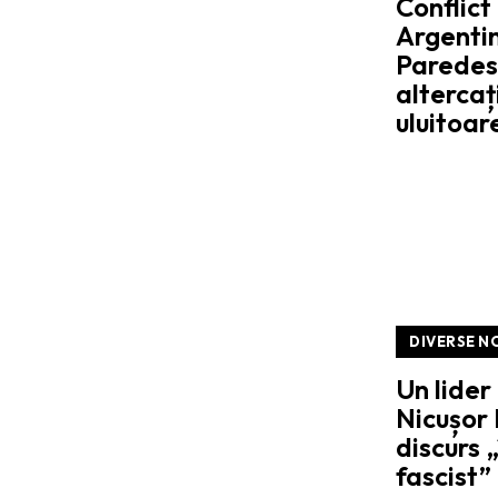
Conflict
Argentin
Paredes
alterca
uluitoar
DIVERSE N
Un lider
Nicușor 
discurs 
fascist