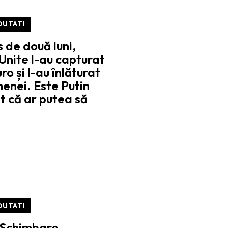
OUTATI
s de două luni,
Unite l-au capturat
o și l-au înlăturat
enei. Este Putin
at că ar putea să
OUTATI
| Schimbare