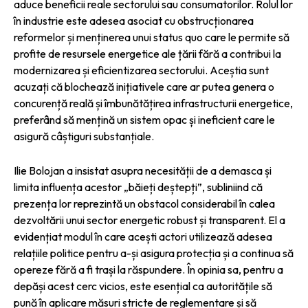
aduce beneficii reale sectorului sau consumatorilor. Rolul lor
în industrie este adesea asociat cu obstrucționarea
reformelor și menținerea unui status quo care le permite să
profite de resursele energetice ale țării fără a contribui la
modernizarea și eficientizarea sectorului. Aceștia sunt
acuzați că blochează inițiativele care ar putea genera o
concurență reală și îmbunătățirea infrastructurii energetice,
preferând să mențină un sistem opac și ineficient care le
asigură câștiguri substanțiale.
Ilie Bolojan a insistat asupra necesității de a demasca și
limita influența acestor „băieți deștepți”, subliniind că
prezența lor reprezintă un obstacol considerabil în calea
dezvoltării unui sector energetic robust și transparent. El a
evidențiat modul în care acești actori utilizează adesea
relațiile politice pentru a-și asigura protecția și a continua să
opereze fără a fi trași la răspundere. În opinia sa, pentru a
depăși acest cerc vicios, este esențial ca autoritățile să
pună în aplicare măsuri stricte de reglementare și să