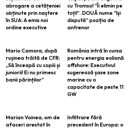
abrogare a cetățeniei
cu Tromso! ”Îi elimin pe
obținute prin naștere
toți!”. DOUĂ nume ”își
în SUA: A emis noi
dispută” poziția de
ordine executive
antrenor
Mario Camora, după
România intră în cursa
rușinea trăită de CFR:
pentru energia eoliană
„Să înceapă cu copiii și
offshore: Executivul
juniorii! Ei nu primesc
sugerează șase zone
banii părinților”
marine cu o
capacitate de peste 11
GW
Marian Voinea, om de
Infiltrare fără
afaceri arestat în
precedent în Europa: o