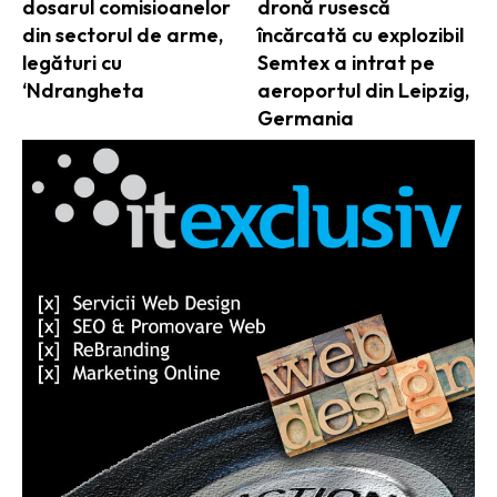
dosarul comisioanelor
dronă rusescă
din sectorul de arme,
încărcată cu explozibil
legături cu
Semtex a intrat pe
‘Ndrangheta
aeroportul din Leipzig,
Germania