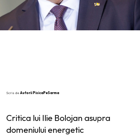
SHARE
Scris de
Autorii PisicaPeSarma
Critica lui Ilie Bolojan asupra
domeniului energetic