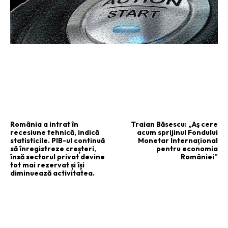
ARTICOLUL PRECEDENT
ARTICOLUL URMĂTOR
România a intrat în
Traian Băsescu: „Aş cere
recesiune tehnică, indică
acum sprijinul Fondului
statisticile. PIB-ul continuă
Monetar Internaţional
să înregistreze creșteri,
pentru economia
însă sectorul privat devine
României”
tot mai rezervat și își
diminuează activitatea.