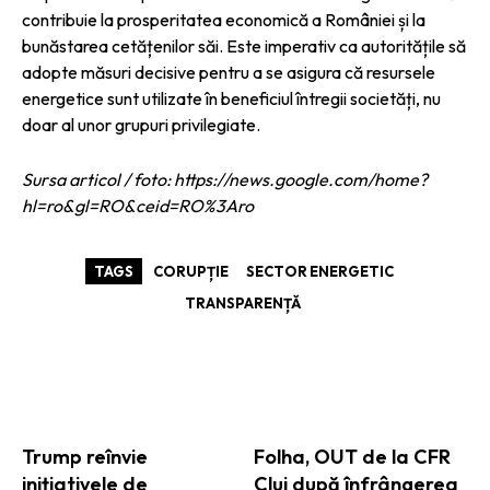
contribuie la prosperitatea economică a României și la
bunăstarea cetățenilor săi. Este imperativ ca autoritățile să
adopte măsuri decisive pentru a se asigura că resursele
energetice sunt utilizate în beneficiul întregii societăți, nu
doar al unor grupuri privilegiate.
Sursa articol / foto: https://news.google.com/home?
hl=ro&gl=RO&ceid=RO%3Aro
TAGS
CORUPȚIE
SECTOR ENERGETIC
TRANSPARENȚĂ
ARTICOLE ASEMANATOARE
Trump reînvie
Folha, OUT de la CFR
inițiativele de
Cluj după înfrângerea