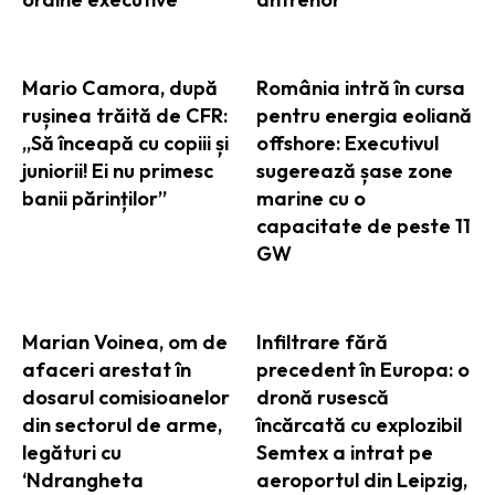
Mario Camora, după
România intră în cursa
rușinea trăită de CFR:
pentru energia eoliană
„Să înceapă cu copiii și
offshore: Executivul
juniorii! Ei nu primesc
sugerează șase zone
banii părinților”
marine cu o
capacitate de peste 11
GW
Marian Voinea, om de
Infiltrare fără
afaceri arestat în
precedent în Europa: o
dosarul comisioanelor
dronă rusescă
din sectorul de arme,
încărcată cu explozibil
legături cu
Semtex a intrat pe
‘Ndrangheta
aeroportul din Leipzig,