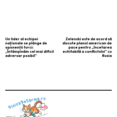
ARTICOLUL PRECEDENT
ARTICOLUL URMĂTOR
Un lider al echipei
Zelenski este de acord să
naționale se plânge de
discute planul american de
oponenții turci:
pace pentru „încetarea
„Întâmpinăm cel mai dificil
echitabilă a conflictului” cu
adversar posibil”
Rusia