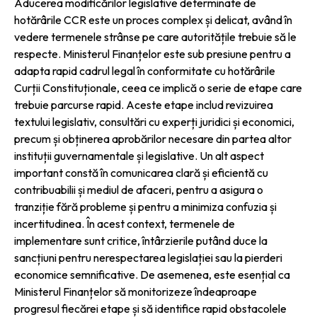
Aducerea modificărilor legislative determinate de
hotărârile CCR este un proces complex și delicat, având în
vedere termenele strânse pe care autoritățile trebuie să le
respecte. Ministerul Finanțelor este sub presiune pentru a
adapta rapid cadrul legal în conformitate cu hotărârile
Curții Constituționale, ceea ce implică o serie de etape care
trebuie parcurse rapid. Aceste etape includ revizuirea
textului legislativ, consultări cu experți juridici și economici,
precum și obținerea aprobărilor necesare din partea altor
instituții guvernamentale și legislative. Un alt aspect
important constă în comunicarea clară și eficientă cu
contribuabilii și mediul de afaceri, pentru a asigura o
tranziție fără probleme și pentru a minimiza confuzia și
incertitudinea. În acest context, termenele de
implementare sunt critice, întârzierile putând duce la
sancțiuni pentru nerespectarea legislației sau la pierderi
economice semnificative. De asemenea, este esențial ca
Ministerul Finanțelor să monitorizeze îndeaproape
progresul fiecărei etape și să identifice rapid obstacolele