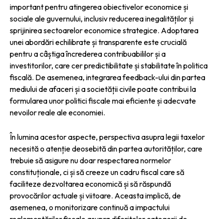
important pentru atingerea obiectivelor economice și
sociale ale guvernului, inclusiv reducerea inegalităților și
sprijinirea sectoarelor economice strategice. Adoptarea
unei abordări echilibrate și transparente este crucială
pentru a câștiga încrederea contribuabililor și a
investitorilor, care cer predictibilitate și stabilitate în politica
fiscală. De asemenea, integrarea feedback-ului din partea
mediului de afaceri și a societății civile poate contribui la
formularea unor politici fiscale mai eficiente și adecvate
nevoilor reale ale economiei.
În lumina acestor aspecte, perspectiva asupra legii taxelor
necesită o atenție deosebită din partea autorităților, care
trebuie să asigure nu doar respectarea normelor
constituționale, ci și să creeze un cadru fiscal care să
faciliteze dezvoltarea economică și să răspundă
provocărilor actuale și viitoare. Aceasta implică, de
asemenea, o monitorizare continuă a impactului
reglementărilor fiscale asupra diferitelor categorii de