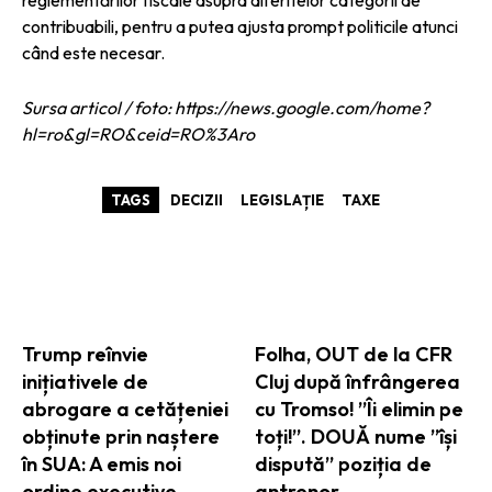
contribuabili, pentru a putea ajusta prompt politicile atunci
când este necesar.
Sursa articol / foto: https://news.google.com/home?
hl=ro&gl=RO&ceid=RO%3Aro
TAGS
DECIZII
LEGISLAȚIE
TAXE
ARTICOLE ASEMANATOARE
Trump reînvie
Folha, OUT de la CFR
inițiativele de
Cluj după înfrângerea
abrogare a cetățeniei
cu Tromso! ”Îi elimin pe
obținute prin naștere
toți!”. DOUĂ nume ”își
în SUA: A emis noi
dispută” poziția de
ordine executive
antrenor