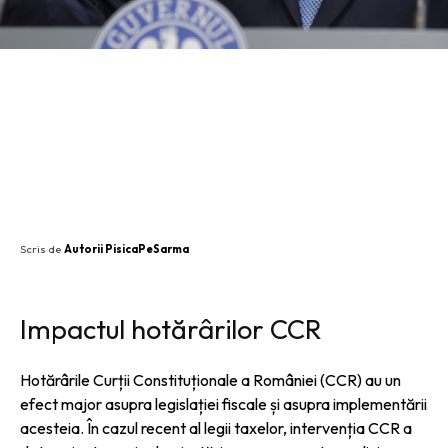
SHARE
Scris de
Autorii PisicaPeSarma
Impactul hotărârilor CCR
Hotărârile Curții Constituționale a României (CCR) au un
efect major asupra legislației fiscale și asupra implementării
acesteia. În cazul recent al legii taxelor, intervenția CCR a