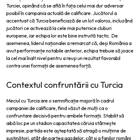
Turciei, opinând că se află în fața celui mai dur adversar
posibil în campania actuală de calificare. Jucătorul a
accentuat că Turcia beneficiază de un lot valoros, incluzând
jucători ce activează la cele mai puternice cluburi
europene, iar echipa lor este bine instruită tactic. De
asemenea, liderul naționalei a remarcat că, deși România a
avut performanțe notabile anterior, echipa trebuie să joace
la cel mai înalt nivel pentru a reuși un rezultat favorabil
contra unei formații de asemenea forță.
Contextul confruntării cu Turcia
Meciul cu Turcia are o semnificație majoră în cadrul
campaniei de calificare, fiind văzut de mulți ca o
confruntare decisivă pentru ambele formații. Stabilit să
aibă loc pe un stadion capacitatea căruia stârnește
impresie, partida este așteptată să atragă o mulțime de
susținători, atât din partea gazdelor, cât și a fanilor români