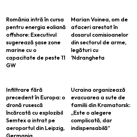
România intră în cursa
Marian Voinea, om de
pentru energia eoliană
afaceri arestat în
offshore: Executivul
dosarul comisioanelor
sugerează șase zone
din sectorul de arme,
marine cu o
legături cu
capacitate de peste 11
‘Ndrangheta
GW
Infiltrare fără
Ucraina organizează
precedent în Europa: o
evacuarea a sute de
dronă rusescă
familii din Kramatorsk:
încărcată cu explozibil
„Este o alegere
Semtex a intrat pe
complicată, dar
aeroportul din Leipzig,
indispensabilă”
Germania