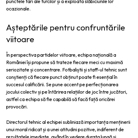
punctele tari ale turcilor și a exploata slăbiciunile lor
ocazionale.
Așteptările pentru confruntările
viitoare
În perspectiva partidelor viitoare, echipa națională a
României își propune să trateze fiecare meci cu maximă
seriozitate și concentrare. Fotbaliștii și staff-ul tehnic sunt
conștienți că fiecare punct obținut poate fi esențial în
succesul calificării. Se pune accent pe perfecționarea
jocului colectiv și pe întărirea relațiilor de joc între jucători,
astfel ca echipa să fie capabilă să facă față oricărei
provocări.
Directorul tehnic al echipei subliniază importanța menținerii
unui moral ridicat și a unei atitudini pozitive, indiferent de
rezultatele imediate, având în vedere durata lungă și