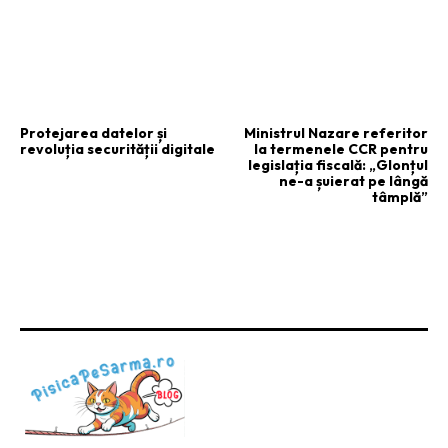
ARTICOLUL PRECEDENT
ARTICOLUL URMĂTOR
Protejarea datelor și
Ministrul Nazare referitor
revoluția securității digitale
la termenele CCR pentru
legislația fiscală: „Glonțul
ne-a șuierat pe lângă
tâmplă”