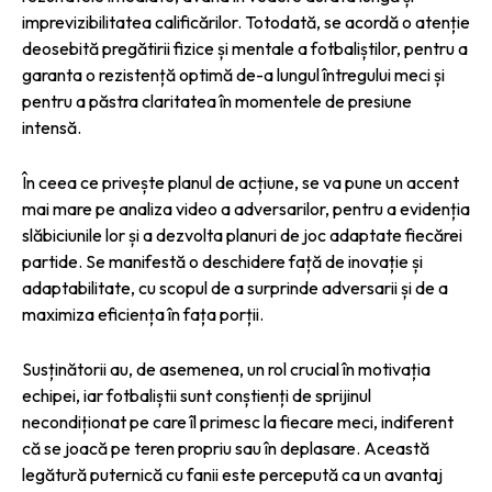
imprevizibilitatea calificărilor. Totodată, se acordă o atenție
deosebită pregătirii fizice și mentale a fotbaliștilor, pentru a
garanta o rezistență optimă de-a lungul întregului meci și
pentru a păstra claritatea în momentele de presiune
intensă.
În ceea ce privește planul de acțiune, se va pune un accent
mai mare pe analiza video a adversarilor, pentru a evidenția
slăbiciunile lor și a dezvolta planuri de joc adaptate fiecărei
partide. Se manifestă o deschidere față de inovație și
adaptabilitate, cu scopul de a surprinde adversarii și de a
maximiza eficiența în fața porții.
Susținătorii au, de asemenea, un rol crucial în motivația
echipei, iar fotbaliștii sunt conștienți de sprijinul
necondiționat pe care îl primesc la fiecare meci, indiferent
că se joacă pe teren propriu sau în deplasare. Această
legătură puternică cu fanii este percepută ca un avantaj