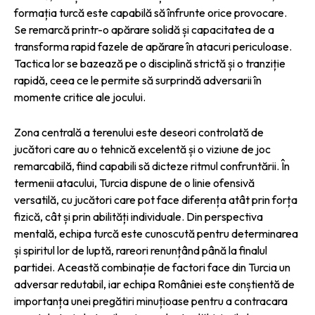
formația turcă este capabilă să înfrunte orice provocare.
Se remarcă printr-o apărare solidă și capacitatea de a
transforma rapid fazele de apărare în atacuri periculoase.
Tactica lor se bazează pe o disciplină strictă și o tranziție
rapidă, ceea ce le permite să surprindă adversarii în
momente critice ale jocului.
Zona centrală a terenului este deseori controlată de
jucători care au o tehnică excelentă și o viziune de joc
remarcabilă, fiind capabili să dicteze ritmul confruntării. În
termenii atacului, Turcia dispune de o linie ofensivă
versatilă, cu jucători care pot face diferența atât prin forța
fizică, cât și prin abilități individuale. Din perspectiva
mentală, echipa turcă este cunoscută pentru determinarea
și spiritul lor de luptă, rareori renunțând până la finalul
partidei. Această combinație de factori face din Turcia un
adversar redutabil, iar echipa României este conștientă de
importanța unei pregătiri minuțioase pentru a contracara