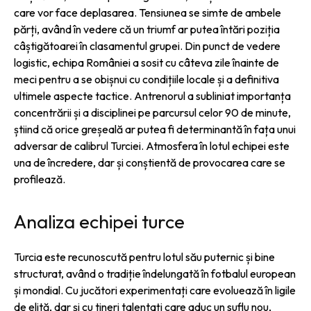
care vor face deplasarea. Tensiunea se simte de ambele
părți, având în vedere că un triumf ar putea întări poziția
câștigătoarei în clasamentul grupei. Din punct de vedere
logistic, echipa României a sosit cu câteva zile înainte de
meci pentru a se obișnui cu condițiile locale și a definitiva
ultimele aspecte tactice. Antrenorul a subliniat importanța
concentrării și a disciplinei pe parcursul celor 90 de minute,
știind că orice greșeală ar putea fi determinantă în fața unui
adversar de calibrul Turciei. Atmosfera în lotul echipei este
una de încredere, dar și conștientă de provocarea care se
profilează.
Analiza echipei turce
Turcia este recunoscută pentru lotul său puternic și bine
structurat, având o tradiție îndelungată în fotbalul european
și mondial. Cu jucători experimentați care evoluează în ligile
de elită, dar și cu tineri talentați care aduc un suflu nou,