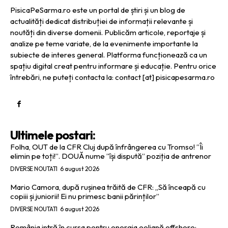
PisicaPeSarma.ro este un portal de știri și un blog de
actualități dedicat distribuției de informații relevante și
noutăți din diverse domenii. Publicăm articole, reportaje și
analize pe teme variate, de la evenimente importante la
subiecte de interes general. Platforma funcționează ca un
spațiu digital creat pentru informare și educație. Pentru orice
întrebări, ne puteți contacta la: contact [at] pisicapesarma.ro
Ultimele postari:
Folha, OUT de la CFR Cluj după înfrângerea cu Tromso! ”Îi
elimin pe toți!”. DOUĂ nume ”își dispută” poziția de antrenor
DIVERSE NOUTATI
6 august 2026
Mario Camora, după rușinea trăită de CFR: „Să înceapă cu
copiii și juniorii! Ei nu primesc banii părinților”
DIVERSE NOUTATI
6 august 2026
România intră în cursa pentru energia eoliană offshore: