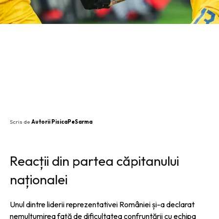
SHARE
Scris de
Autorii PisicaPeSarma
Reacții din partea căpitanului
naționalei
Unul dintre liderii reprezentativei României și-a declarat
nemulțumirea față de dificultatea confruntării cu echipa