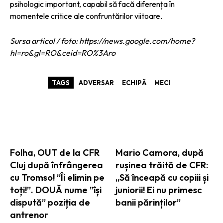
psihologic important, capabil să facă diferența în
momentele critice ale confruntărilor viitoare.
Sursa articol / foto: https://news.google.com/home?
hl=ro&gl=RO&ceid=RO%3Aro
TAGS
ADVERSAR
ECHIPĂ
MECI
ARTICOLE ASEMANATOARE
Folha, OUT de la CFR
Mario Camora, după
Cluj după înfrângerea
rușinea trăită de CFR:
cu Tromso! ”Îi elimin pe
„Să înceapă cu copiii și
toți!”. DOUĂ nume ”își
juniorii! Ei nu primesc
dispută” poziția de
banii părinților”
antrenor