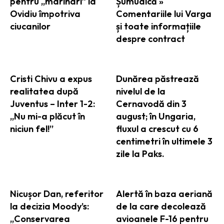
pentru „marinari” la
Șumudică »
Ovidiu împotriva
Comentariile lui Varga
ciucanilor
și toate informațiile
despre contract
Cristi Chivu a expus
Dunărea păstrează
realitatea după
nivelul de la
Juventus – Inter 1-2:
Cernavodă din 3
„Nu mi-a plăcut în
august; în Ungaria,
niciun fel!”
fluxul a crescut cu 6
centimetri în ultimele 3
zile la Paks.
Nicușor Dan, referitor
Alertă în baza aeriană
la decizia Moody’s:
de la care decolează
„Conservarea
avioanele F-16 pentru