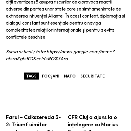
alții avertizează asupra riscurilor de a provoca reacții
adverse din partea unor state care se simt amenințate de
extinderea influenței Alianței. În acest context, diplomația și
dialogul constant sunt esențiale pentru a naviga
complexitatea relațiilor internaționale și pentru a evita
conflictele deschise.
Sursa articol / foto: https://news.google.com/home?
hl=ro&gl=RO&ceid=RO%3Aro
TAGS
FOCȘANI
NATO
SECURITATE
ARTICOLE ASEMANATOARE
Farul – Csikszereda 3-
CFR Cluj a ajuns la o
2: Triumf uimitor
înțelegere cu Marius