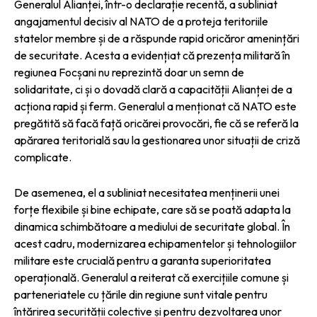
Generalul Alianței, într-o declarație recentă, a subliniat
angajamentul decisiv al NATO de a proteja teritoriile
statelor membre și de a răspunde rapid oricăror amenințări
de securitate. Acesta a evidențiat că prezența militară în
regiunea Focșani nu reprezintă doar un semn de
solidaritate, ci și o dovadă clară a capacității Alianței de a
acționa rapid și ferm. Generalul a menționat că NATO este
pregătită să facă față oricărei provocări, fie că se referă la
apărarea teritorială sau la gestionarea unor situații de criză
complicate.
De asemenea, el a subliniat necesitatea menținerii unei
forțe flexibile și bine echipate, care să se poată adapta la
dinamica schimbătoare a mediului de securitate global. În
acest cadru, modernizarea echipamentelor și tehnologiilor
militare este crucială pentru a garanta superioritatea
operațională. Generalul a reiterat că exercițiile comune și
parteneriatele cu țările din regiune sunt vitale pentru
întărirea securității colective și pentru dezvoltarea unor