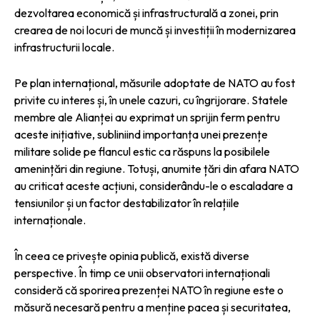
dezvoltarea economică și infrastructurală a zonei, prin
crearea de noi locuri de muncă și investiții în modernizarea
infrastructurii locale.
Pe plan internațional, măsurile adoptate de NATO au fost
privite cu interes și, în unele cazuri, cu îngrijorare. Statele
membre ale Alianței au exprimat un sprijin ferm pentru
aceste inițiative, subliniind importanța unei prezențe
militare solide pe flancul estic ca răspuns la posibilele
amenințări din regiune. Totuși, anumite țări din afara NATO
au criticat aceste acțiuni, considerându-le o escaladare a
tensiunilor și un factor destabilizator în relațiile
internaționale.
În ceea ce privește opinia publică, există diverse
perspective. În timp ce unii observatori internaționali
consideră că sporirea prezenței NATO în regiune este o
măsură necesară pentru a menține pacea și securitatea,