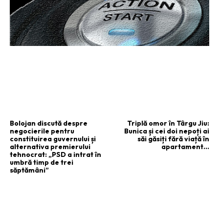
ARTICOLUL PRECEDENT
ARTICOLUL URMĂTOR
Bolojan discută despre
Triplă omor în Târgu Jiu:
negocierile pentru
Bunica și cei doi nepoți ai
constituirea guvernului și
săi găsiți fără viață în
alternativa premierului
apartament…
tehnocrat: „PSD a intrat în
umbră timp de trei
săptămâni”