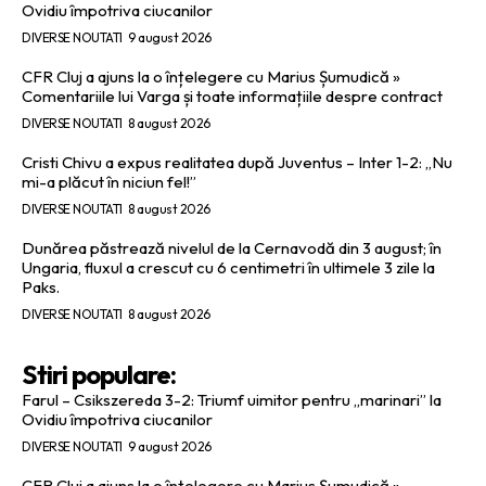
Ovidiu împotriva ciucanilor
DIVERSE NOUTATI
9 august 2026
CFR Cluj a ajuns la o înțelegere cu Marius Șumudică »
Comentariile lui Varga și toate informațiile despre contract
DIVERSE NOUTATI
8 august 2026
Cristi Chivu a expus realitatea după Juventus – Inter 1-2: „Nu
mi-a plăcut în niciun fel!”
DIVERSE NOUTATI
8 august 2026
Dunărea păstrează nivelul de la Cernavodă din 3 august; în
Ungaria, fluxul a crescut cu 6 centimetri în ultimele 3 zile la
Paks.
DIVERSE NOUTATI
8 august 2026
Stiri populare:
Farul – Csikszereda 3-2: Triumf uimitor pentru „marinari” la
Ovidiu împotriva ciucanilor
DIVERSE NOUTATI
9 august 2026
CFR Cluj a ajuns la o înțelegere cu Marius Șumudică »