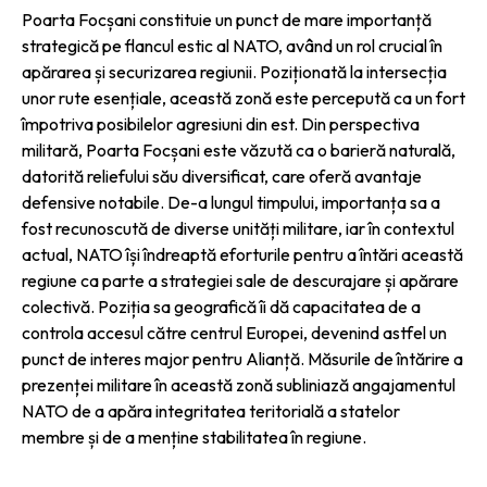
Poarta Focșani constituie un punct de mare importanță
strategică pe flancul estic al NATO, având un rol crucial în
apărarea și securizarea regiunii. Poziționată la intersecția
unor rute esențiale, această zonă este percepută ca un fort
împotriva posibilelor agresiuni din est. Din perspectiva
militară, Poarta Focșani este văzută ca o barieră naturală,
datorită reliefului său diversificat, care oferă avantaje
defensive notabile. De-a lungul timpului, importanța sa a
fost recunoscută de diverse unități militare, iar în contextul
actual, NATO își îndreaptă eforturile pentru a întări această
regiune ca parte a strategiei sale de descurajare și apărare
colectivă. Poziția sa geografică îi dă capacitatea de a
controla accesul către centrul Europei, devenind astfel un
punct de interes major pentru Alianță. Măsurile de întărire a
prezenței militare în această zonă subliniază angajamentul
NATO de a apăra integritatea teritorială a statelor
membre și de a menține stabilitatea în regiune.