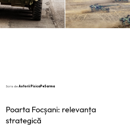
SHARE
Scris de
Autorii PisicaPeSarma
Poarta Focșani: relevanța
strategică