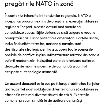
pregătirile NATO în zonă
În contextul intensificării tensiunilor regionale, NATO a
început un program extins de pregătiri și exerciții militare în
regiunea Focșani. Aceste acțiuni sunt menite să
consolideze capacitățile defensive și să asigure o reacție
promptă în cazul unor potențiale amenințări. Forțele aliate,
incluzând unități terestre, aeriene și navale, sunt
desfășurate strategic pentru a acoperi toate scenariile
posibile de conflict. În plus, infrastructura militară din zonă a
suferit modernizări, incluzând piste de aterizare extinse,
depozite de muniție și centre de comandă și control
echipate cu tehnologie avansată.
Un accent deosebit este pus pe interoperabilitatea forțelor
aliate, astfel încât soldații din diferite națiuni să colaboreze
eficient în cele mai diverse situații de criză. Exercițiile
comune, precum simulările de apărare aeriană și