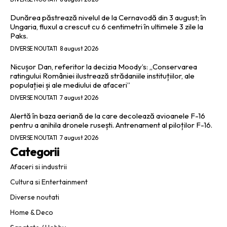
Dunărea păstrează nivelul de la Cernavodă din 3 august; în
Ungaria, fluxul a crescut cu 6 centimetri în ultimele 3 zile la
Paks.
DIVERSE NOUTATI
8 august 2026
Nicușor Dan, referitor la decizia Moody’s: „Conservarea
ratingului României ilustrează strădaniile instituțiilor, ale
populației și ale mediului de afaceri”
DIVERSE NOUTATI
7 august 2026
Alertă în baza aeriană de la care decolează avioanele F-16
pentru a anihila dronele rusești. Antrenament al piloților F-16.
DIVERSE NOUTATI
7 august 2026
Categorii
Afaceri si industrii
Cultura si Entertainment
Diverse noutati
Home & Deco