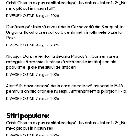
Cristi Chivu a expus realitatea după Juventus – Inter 1-2: „Nu
mi-a plăcut în niciun fel!”
DIVERSE NOUTATI
8 august 2026
Dunărea păstrează nivelul de la Cernavodă din 3 august; în
Ungaria, fluxul a crescut cu 6 centimetri în ultimele 3 zile la
Paks.
DIVERSE NOUTATI
8 august 2026
Nicușor Dan, referitor la decizia Moody’s: „Conservarea
ratingului României ilustrează strădaniile instituțiilor, ale
populației și ale mediului de afaceri”
DIVERSE NOUTATI
7 august 2026
Alertă în baza aeriană de la care decolează avioanele F-16
pentru a anihila dronele rusești. Antrenament al piloților F-16.
DIVERSE NOUTATI
7 august 2026
Stiri populare:
Cristi Chivu a expus realitatea după Juventus – Inter 1-2: „Nu
mi-a plăcut în niciun fel!”
DIVERSE NOUTATI
8 august 2026