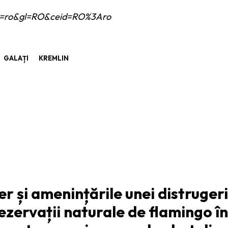
e?hl=ro&gl=RO&ceid=RO%3Aro
GALAȚI
KREMLIN
ARTICOLUL URMĂTOR
r și amenințările unei distrugeri
rezervații naturale de flamingo în