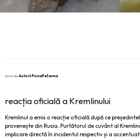
SHARE
Scris de
Autorii PisicaPeSarma
reacția oficială a Kremlinului
Kremlinul a emis o reacție oficială după ce președinte
provenește din Rusia. Purtătorul de cuvânt al Kremlinu
implicare directă în incidentul respectiv și a accentua