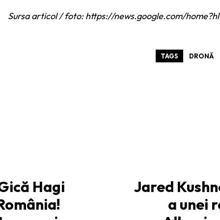
Sursa articol / foto: https://news.google.com/hom
TAGS
DRONĂ
 Gică Hagi
Jared Kushne
 România!
a unei 