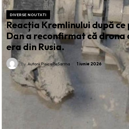
DIVERSE NOUTATI
Reacția Kremlinului după ce
Dan a reconfirmat că drona 
era din Rusia.
By
Autorii PisicaPeSarma
1 iunie 2026