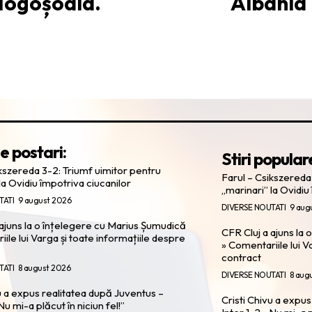
Mogoșoaia.
Albania 
e postari:
Stiri popular
ikszereda 3-2: Triumf uimitor pentru
Farul – Csikszereda
la Ovidiu împotriva ciucanilor
„marinari” la Ovidiu
TATI
9 august 2026
DIVERSE NOUTATI
9 aug
 ajuns la o înțelegere cu Marius Șumudică
CFR Cluj a ajuns la
ile lui Varga și toate informațiile despre
» Comentariile lui V
contract
TATI
8 august 2026
DIVERSE NOUTATI
8 aug
u a expus realitatea după Juventus –
Cristi Chivu a expu
Nu mi-a plăcut în niciun fel!”