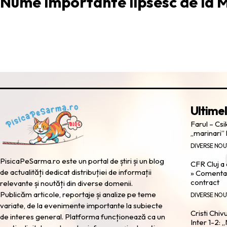
Nume importante lipsesc de la 
Ultimel
Farul – Cs
„marinari” 
DIVERSE NOU
PisicaPeSarma.ro este un portal de știri și un blog
CFR Cluj a
de actualități dedicat distribuției de informații
» Comentari
contract
relevante și noutăți din diverse domenii.
Publicăm articole, reportaje și analize pe teme
DIVERSE NOU
variate, de la evenimente importante la subiecte
Cristi Chiv
de interes general. Platforma funcționează ca un
Inter 1-2: „