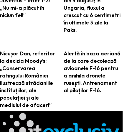
Juventus – Inter 1-2:
din 3 august; în
„Nu mi-a plăcut în
Ungaria, fluxul a
niciun fel!”
crescut cu 6 centimetri
în ultimele 3 zile la
Paks.
Nicușor Dan, referitor
Alertă în baza aeriană
la decizia Moody’s:
de la care decolează
„Conservarea
avioanele F-16 pentru
ratingului României
a anihila dronele
ilustrează strădaniile
rusești. Antrenament
instituțiilor, ale
al piloților F-16.
populației și ale
mediului de afaceri”