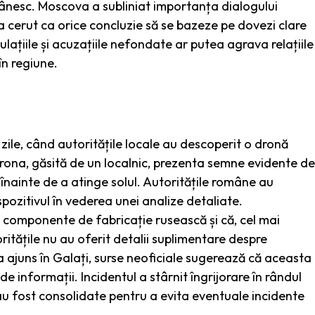
omânesc. Moscova a subliniat importanța dialogului
 a cerut ca orice concluzie să se bazeze pe dovezi clare
ulațiile și acuzațiile nefondate ar putea agrava relațiile
în regiune.
 zile, când autoritățile locale au descoperit o dronă
 Drona, găsită de un localnic, prezenta semne evidente de
înainte de a atinge solul. Autoritățile române au
pozitivul în vederea unei analize detaliate.
a componente de fabricație rusească și că, cel mai
ritățile nu au oferit detalii suplimentare despre
a ajuns în Galați, surse neoficiale sugerează că aceasta
e informații. Incidentul a stârnit îngrijorare în rândul
 au fost consolidate pentru a evita eventuale incidente