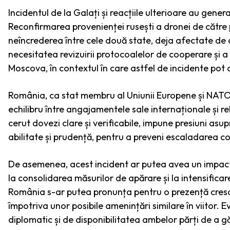
Incidentul de la Galați și reacțiile ulterioare au gener
Reconfirmarea provenienței rusești a dronei de către p
neîncrederea între cele două state, deja afectate de d
necesitatea revizuirii protocoalelor de cooperare și 
Moscova, în contextul în care astfel de incidente pot a
România, ca stat membru al Uniunii Europene și NATO, 
echilibru între angajamentele sale internaționale și rel
cerut dovezi clare și verificabile, impune presiuni asu
abilitate și prudență, pentru a preveni escaladarea co
De asemenea, acest incident ar putea avea un impact 
la consolidarea măsurilor de apărare și la intensificar
România s-ar putea pronunța pentru o prezență cresc
împotriva unor posibile amenințări similare în viitor. 
diplomatic și de disponibilitatea ambelor părți de a gă