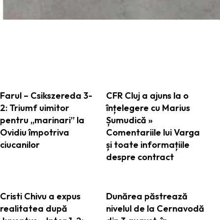
ARTICOLE ASEMANATOARE
Farul – Csikszereda 3-
CFR Cluj a ajuns la o
2: Triumf uimitor
înțelegere cu Marius
pentru „marinari” la
Șumudică »
Ovidiu împotriva
Comentariile lui Varga
ciucanilor
și toate informațiile
despre contract
Cristi Chivu a expus
Dunărea păstrează
realitatea după
nivelul de la Cernavodă