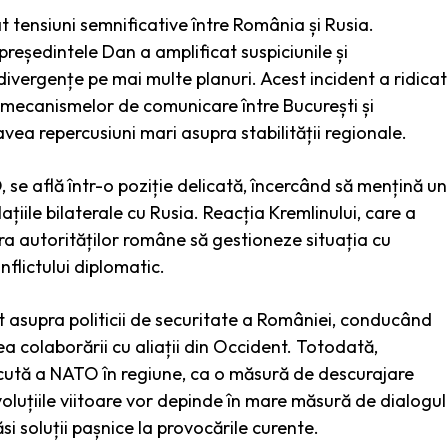
at tensiuni semnificative între România și Rusia.
reședintele Dan a amplificat suspiciunile și
ivergențe pe mai multe planuri. Acest incident a ridicat
a mecanismelor de comunicare între București și
vea repercusiuni mari asupra stabilității regionale.
se află într-o poziție delicată, încercând să mențină un
ațiile bilaterale cu Rusia. Reacția Kremlinului, care a
pra autorităților române să gestioneze situația cu
nflictului diplomatic.
asupra politicii de securitate a României, conducând
ea colaborării cu aliații din Occident. Totodată,
ută a NATO în regiune, ca o măsură de descurajare
Evoluțiile viitoare vor depinde în mare măsură de dialogul
si soluții pașnice la provocările curente.