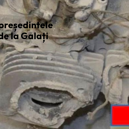
 președintele
de la Galați