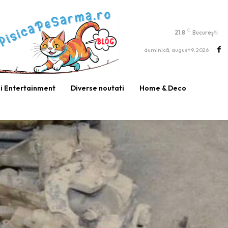
C
21.8
București
duminică, august 9, 2026
si Entertainment
Diverse noutati
Home & Deco