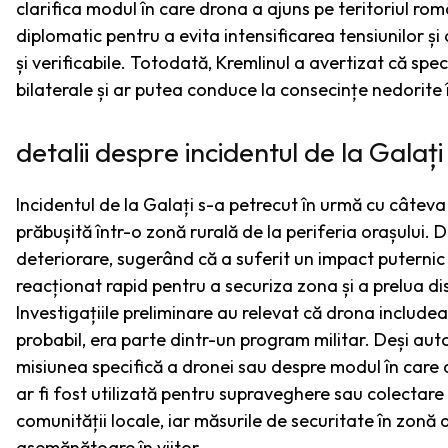
clarifica modul în care drona a ajuns pe teritoriul r
diplomatic pentru a evita intensificarea tensiunilor și
și verificabile. Totodată, Kremlinul a avertizat că spec
bilaterale și ar putea conduce la consecințe nedorite 
detalii despre incidentul de la Galați
Incidentul de la Galați s-a petrecut în urmă cu câteva
prăbușită într-o zonă rurală de la periferia orașului.
deteriorare, sugerând că a suferit un impact puternic 
reacționat rapid pentru a securiza zona și a prelua dis
Investigațiile preliminare au relevat că drona include
probabil, era parte dintr-un program militar. Deși auto
misiunea specifică a dronei sau despre modul în care 
ar fi fost utilizată pentru supraveghere sau colectare d
comunității locale, iar măsurile de securitate în zonă
asemănătoare în viitor.