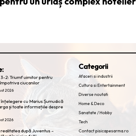
pentru un uriaș complex hotelier
Categorii
e:
Afaceri si industrii
 3-2: Triumf uimitor pentru
 împotriva ciucanilor
Cultura si Entertainment
ust 2026
Diverse noutati
 o înțelegere cu Marius Șumudică
Home & Deco
arga și toate informațiile despre
Sanatate / Hobby
ust 2026
Tech
s realitatea după Juventus –
Contact pisicapesarma.ro