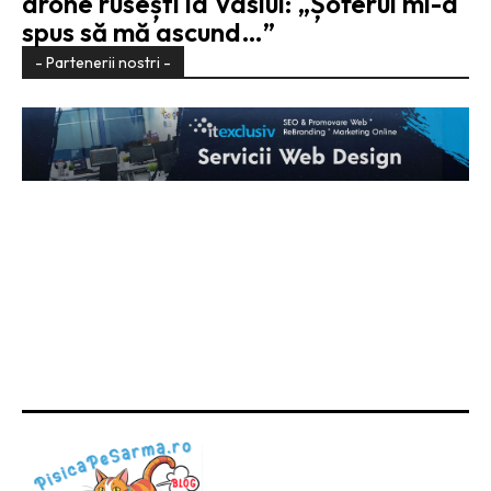
drone rusești la Vaslui: „Șoferul mi-a
spus să mă ascund…”
- Partenerii nostri -