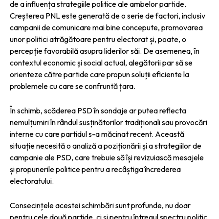
de a influența strategiile politice ale ambelor partide.
Creșterea PNL este generată de o serie de factori, inclusiv
campanii de comunicare mai bine concepute, promovarea
unor politici atrăgătoare pentru electorat și, poate, o
percepție favorabilă asupra liderilor săi. De asemenea, în
contextul economic și social actual, alegătorii par să se
orienteze către partide care propun soluții eficiente la
problemele cu care se confruntă țara.
În schimb, scăderea PSD în sondaje ar putea reflecta
nemulțumiri în rândul susținătorilor tradiționali sau provocări
interne cu care partidul s-a măcinat recent. Această
situație necesită o analiză a poziționării și a strategiilor de
campanie ale PSD, care trebuie să își revizuiască mesajele
și propunerile politice pentru a recâștiga încrederea
electoratului.
Consecințele acestei schimbări sunt profunde, nu doar
pentru cele două partide, ci și pentru întregul spectru politic