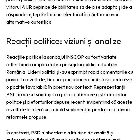
viitorul AUR depinde de abilitatea sa de a se adapta și de a
răspunde așteptărilor unui electorat în căutarea unor
alternative autentice.
Reacții politice: viziuni și analize
Reacțiile politice la sondajul INSCOP au fost variate,
reflectând complexitatea peisajului politic actual din
România. Liderii politici și-au exprimat rapid comentariile cu
privire la rezultate, fiecare partid încercând să își contureze
o poziție favorabilă în acest nou context. Reprezentanții
PNL au văzut sondajul ca pe o confirmare a strategiei lor
politice și a eforturilor depuse recent, evidențiind că aceste
rezultate le oferă un imbold suplimentar pentru a continua
reformele propuse.
În contrast, PSD a abordat o atitudine de analiză și
autoevaluare, liderii săi recunoscând necesitatea unei