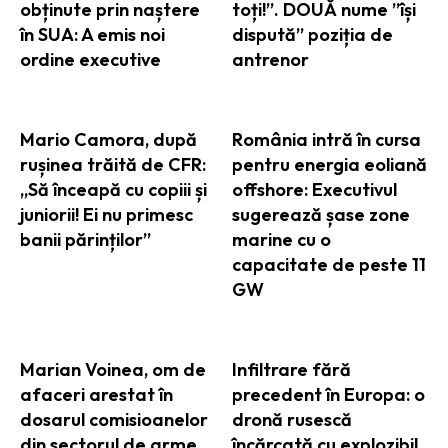
obținute prin naștere
toți!”. DOUĂ nume ”își
în SUA: A emis noi
dispută” poziția de
ordine executive
antrenor
Mario Camora, după
România intră în cursa
rușinea trăită de CFR:
pentru energia eoliană
„Să înceapă cu copiii și
offshore: Executivul
juniorii! Ei nu primesc
sugerează șase zone
banii părinților”
marine cu o
capacitate de peste 11
GW
Marian Voinea, om de
Infiltrare fără
afaceri arestat în
precedent în Europa: o
dosarul comisioanelor
dronă rusescă
din sectorul de arme,
încărcată cu explozibil