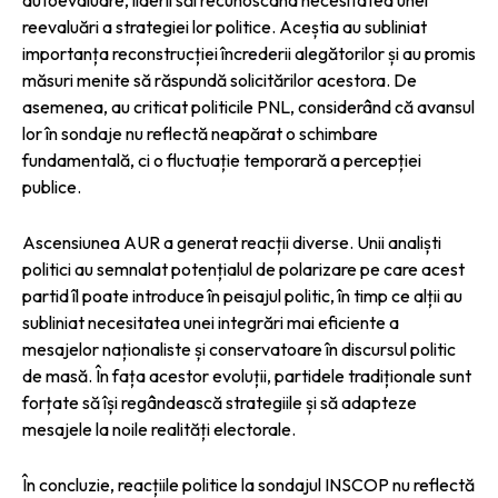
reevaluări a strategiei lor politice. Aceștia au subliniat
importanța reconstrucției încrederii alegătorilor și au promis
măsuri menite să răspundă solicitărilor acestora. De
asemenea, au criticat politicile PNL, considerând că avansul
lor în sondaje nu reflectă neapărat o schimbare
fundamentală, ci o fluctuație temporară a percepției
publice.
Ascensiunea AUR a generat reacții diverse. Unii analiști
politici au semnalat potențialul de polarizare pe care acest
partid îl poate introduce în peisajul politic, în timp ce alții au
subliniat necesitatea unei integrări mai eficiente a
mesajelor naționaliste și conservatoare în discursul politic
de masă. În fața acestor evoluții, partidele tradiționale sunt
forțate să își regândească strategiile și să adapteze
mesajele la noile realități electorale.
În concluzie, reacțiile politice la sondajul INSCOP nu reflectă