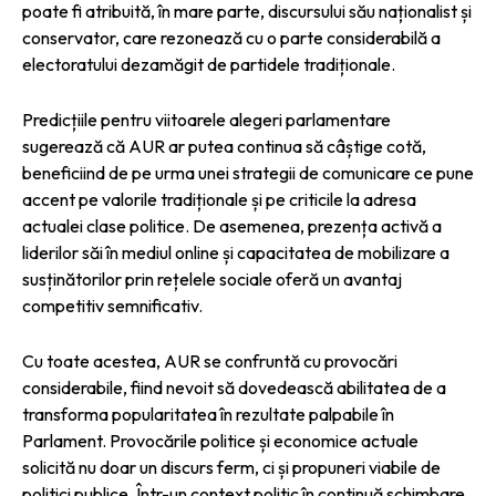
poate fi atribuită, în mare parte, discursului său naționalist și
conservator, care rezonează cu o parte considerabilă a
electoratului dezamăgit de partidele tradiționale.
Predicțiile pentru viitoarele alegeri parlamentare
sugerează că AUR ar putea continua să câștige cotă,
beneficiind de pe urma unei strategii de comunicare ce pune
accent pe valorile tradiționale și pe criticile la adresa
actualei clase politice. De asemenea, prezența activă a
liderilor săi în mediul online și capacitatea de mobilizare a
susținătorilor prin rețelele sociale oferă un avantaj
competitiv semnificativ.
Cu toate acestea, AUR se confruntă cu provocări
considerabile, fiind nevoit să dovedească abilitatea de a
transforma popularitatea în rezultate palpabile în
Parlament. Provocările politice și economice actuale
solicită nu doar un discurs ferm, ci și propuneri viabile de
politici publice. Într-un context politic în continuă schimbare,