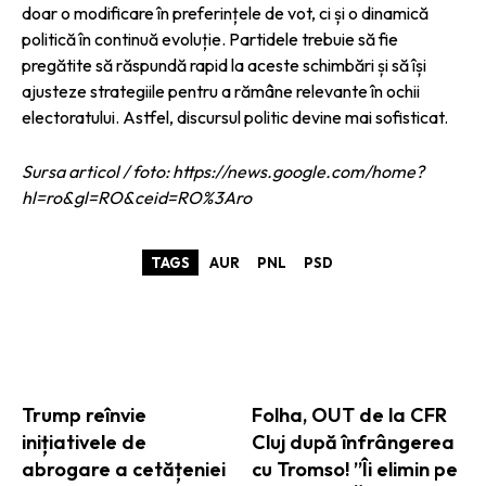
doar o modificare în preferințele de vot, ci și o dinamică
politică în continuă evoluție. Partidele trebuie să fie
pregătite să răspundă rapid la aceste schimbări și să își
ajusteze strategiile pentru a rămâne relevante în ochii
electoratului. Astfel, discursul politic devine mai sofisticat.
Sursa articol / foto: https://news.google.com/home?
hl=ro&gl=RO&ceid=RO%3Aro
TAGS
AUR
PNL
PSD
ARTICOLE ASEMANATOARE
Trump reînvie
Folha, OUT de la CFR
inițiativele de
Cluj după înfrângerea
abrogare a cetățeniei
cu Tromso! ”Îi elimin pe