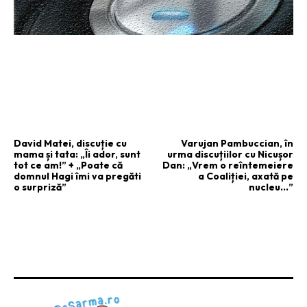
ARTICOLUL PRECEDENT
ARTICOLUL URMĂTOR
David Matei, discuție cu
Varujan Pambuccian, în
mama și tata: „Îi ador, sunt
urma discuțiilor cu Nicușor
tot ce am!” + „Poate că
Dan: „Vrem o reîntemeiere
domnul Hagi îmi va pregăti
a Coaliției, axată pe
o surpriză”
nucleu…”