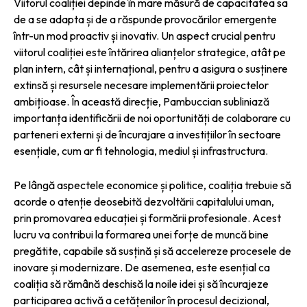
Viitorul coaliției depinde în mare măsură de capacitatea sa
de a se adapta și de a răspunde provocărilor emergente
într-un mod proactiv și inovativ. Un aspect crucial pentru
viitorul coaliției este întărirea alianțelor strategice, atât pe
plan intern, cât și internațional, pentru a asigura o susținere
extinsă și resursele necesare implementării proiectelor
ambițioase. În această direcție, Pambuccian subliniază
importanța identificării de noi oportunități de colaborare cu
parteneri externi și de încurajare a investițiilor în sectoare
esențiale, cum ar fi tehnologia, mediul și infrastructura.
Pe lângă aspectele economice și politice, coaliția trebuie să
acorde o atenție deosebită dezvoltării capitalului uman,
prin promovarea educației și formării profesionale. Acest
lucru va contribui la formarea unei forțe de muncă bine
pregătite, capabile să susțină și să accelereze procesele de
inovare și modernizare. De asemenea, este esențial ca
coaliția să rămână deschisă la noile idei și să încurajeze
participarea activă a cetățenilor în procesul decizional,