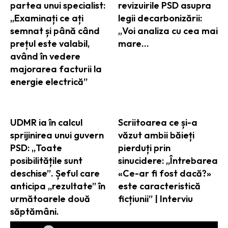
partea unui specialist:
revizuirile PSD asupra
„Examinați ce ați
legii decarbonizării:
semnat și până când
„Voi analiza cu cea mai
prețul este valabil,
mare…
având în vedere
majorarea facturii la
energie electrică”
UDMR ia în calcul
Scriitoarea ce și-a
sprijinirea unui guvern
văzut ambii băieți
PSD: „Toate
pierduți prin
posibilitățile sunt
sinucidere: „Întrebarea
deschise”. Șeful care
«Ce-ar fi fost dacă?»
anticipa „rezultate” în
este caracteristică
următoarele două
ficțiunii” | Interviu
săptămâni.