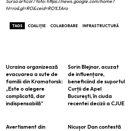
Sursa articol / foto: https://news.google.com/home?
hl=ro&gl=RO&ceid=RO%3Aro
TAGS
COALIȚIE
COLABORARE
INFRASTRUCTURĂ
ARTICOLE ASEMANATOARE
Ucraina organizează
Sorin Blejnar, acuzat
evacuarea a sute de
de influențare,
familii din Kramatorsk:
beneficiind de suportul
„Este o alegere
Curții de Apel
complicată, dar
București, în ciuda
indispensabilă”
recentei decizii a CJUE
Avertisment din
Nicușor Dan contestă