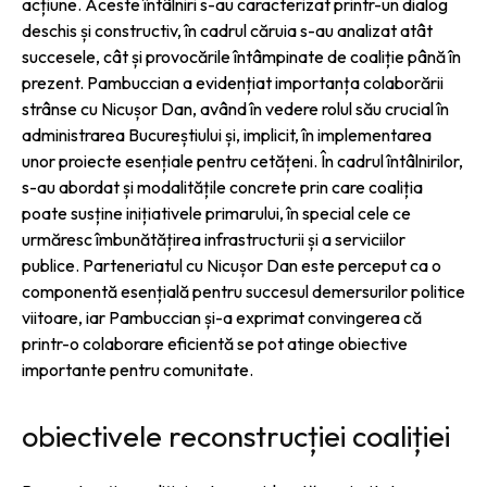
acțiune. Aceste întâlniri s-au caracterizat printr-un dialog
deschis și constructiv, în cadrul căruia s-au analizat atât
succesele, cât și provocările întâmpinate de coaliție până în
prezent. Pambuccian a evidențiat importanța colaborării
strânse cu Nicușor Dan, având în vedere rolul său crucial în
administrarea Bucureștiului și, implicit, în implementarea
unor proiecte esențiale pentru cetățeni. În cadrul întâlnirilor,
s-au abordat și modalitățile concrete prin care coaliția
poate susține inițiativele primarului, în special cele ce
urmăresc îmbunătățirea infrastructurii și a serviciilor
publice. Parteneriatul cu Nicușor Dan este perceput ca o
componentă esențială pentru succesul demersurilor politice
viitoare, iar Pambuccian și-a exprimat convingerea că
printr-o colaborare eficientă se pot atinge obiective
importante pentru comunitate.
obiectivele reconstrucției coaliției