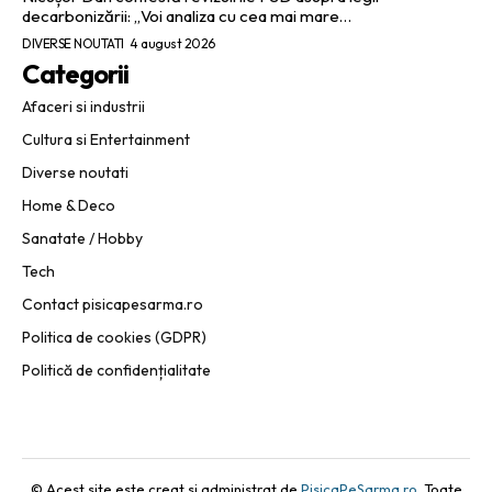
decarbonizării: „Voi analiza cu cea mai mare…
DIVERSE NOUTATI
4 august 2026
Categorii
Afaceri si industrii
Cultura si Entertainment
Diverse noutati
Home & Deco
Sanatate / Hobby
Tech
Contact pisicapesarma.ro
Politica de cookies (GDPR)
Politică de confidențialitate
© Acest site este creat si administrat de
PisicaPeSarma.ro
. Toate