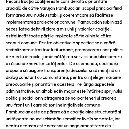
Reconstrucția coaliției este considerată o prioritate
crucială de către Varujan Pambuccian, scopul principal fiind
formarea unui nucleu stabil și coerent care să faciliteze
implementarea proiectelor comune. Pambuccian subliniază
necesitatea definirii clare a misiunii și valorilor coaliției,
astfel încât toate părțile implicate să fie aliniate către
scopuri comune. Printre obiectivele specifice se numără
revitalizarea infrastructurii urbane, promovarea unor politici
de mediu durabile și îmbunătățirea serviciilor publice pentru
a răspunde nevoilor cetățenilor. De asemenea, coaliția își
propune să asigure transparența deciziilor și să mențină un
dialog constant cu comunitatea, pentru a înțelege mai bine
preocupările și prioritățile acesteia. Pe lângă aspectele
administrative, un alt obiectiv major este întărirea sprijinului
politic și social, prin atragerea de noi parteneri și crearea
unui front unit care să sprijine inițiativele comune.
Pambuccian este de părere că o coaliție bine structurată și
unită poate aduce schimbări semnificative în societate, iar
pentru aceasta este necesar un angajament ferm din